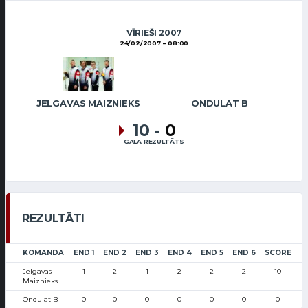
VĪRIEŠI 2007
24/02/2007
08:00
JELGAVAS MAIZNIEKS
ONDULAT B
10
-
0
GALA REZULTĀTS
REZULTĀTI
KOMANDA
END 1
END 2
END 3
END 4
END 5
END 6
SCORE
Jelgavas
1
2
1
2
2
2
10
Maiznieks
Ondulat B
0
0
0
0
0
0
0