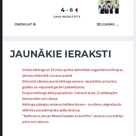
4
-
6
GALA REZULTĀTS
ONDULAT B
JELGAVAS MAIZNIEKS
JAUNĀKIE IERAKSTI
Grīdas kērlings un 30 citas sporta aktivitātes sagaidāmas Eiropas
Ģimeņu festivālā Uzvaras parkā
Drīzumā sāksies jaunā kērlinga sezona: iepazīsties ar turnīru
grafiku un nepalaid garām pieteikšanos
Eiropas kērlinga elite paplašinās: Ostravā starp 12 labākajām
komandām arī Latvija
Kērlinga jubilejas sezonas lielākie lēcieni – no dāmu atgriešanās
elitē līdz paraolimpisko spēļu bronzai
“Balticovo Latvian Mixed Doubles Grand Prix” sezonas uzvarētāji –
pāris no Lietuvas