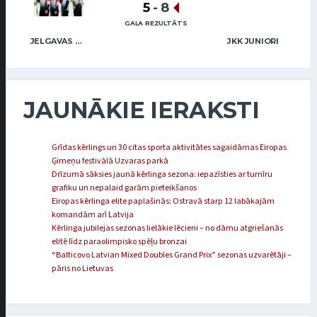
5
-
8
GALA REZULTĀTS
JELGAVAS MAIZNIEKS
JKK JUNIORI
JAUNĀKIE IERAKSTI
Grīdas kērlings un 30 citas sporta aktivitātes sagaidāmas Eiropas
Ģimeņu festivālā Uzvaras parkā
Drīzumā sāksies jaunā kērlinga sezona: iepazīsties ar turnīru
grafiku un nepalaid garām pieteikšanos
Eiropas kērlinga elite paplašinās: Ostravā starp 12 labākajām
komandām arī Latvija
Kērlinga jubilejas sezonas lielākie lēcieni – no dāmu atgriešanās
elitē līdz paraolimpisko spēļu bronzai
“Balticovo Latvian Mixed Doubles Grand Prix” sezonas uzvarētāji –
pāris no Lietuvas