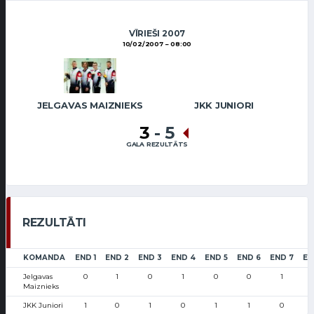
VĪRIEŠI 2007
10/02/2007
08:00
JELGAVAS MAIZNIEKS
JKK JUNIORI
3
-
5
GALA REZULTĀTS
REZULTĀTI
KOMANDA
END 1
END 2
END 3
END 4
END 5
END 6
END 7
EN
Jelgavas
0
1
0
1
0
0
1
Maiznieks
JKK Juniori
1
0
1
0
1
1
0