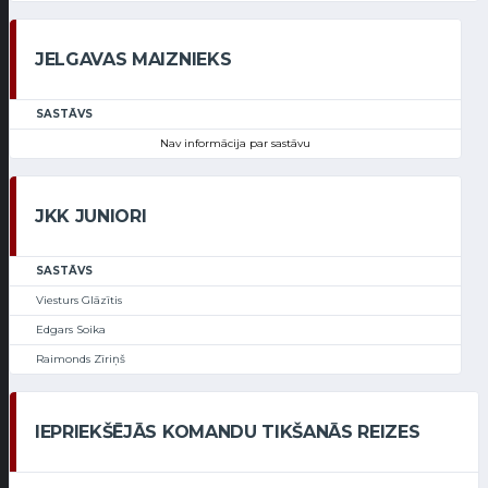
JELGAVAS MAIZNIEKS
SASTĀVS
Nav informācija par sastāvu
JKK JUNIORI
SASTĀVS
Viesturs Glāzītis
Edgars Soika
Raimonds Zīriņš
IEPRIEKŠĒJĀS KOMANDU TIKŠANĀS REIZES