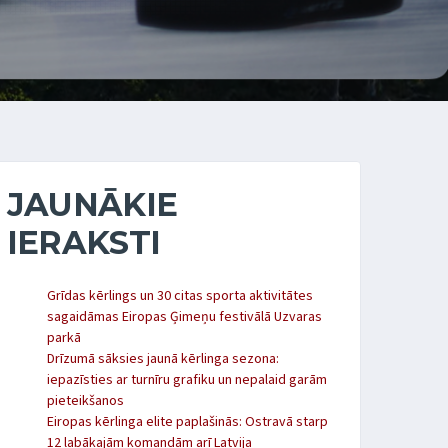
JAUNĀKIE
IERAKSTI
Grīdas kērlings un 30 citas sporta aktivitātes
sagaidāmas Eiropas Ģimeņu festivālā Uzvaras
parkā
Drīzumā sāksies jaunā kērlinga sezona:
iepazīsties ar turnīru grafiku un nepalaid garām
pieteikšanos
Eiropas kērlinga elite paplašinās: Ostravā starp
12 labākajām komandām arī Latvija