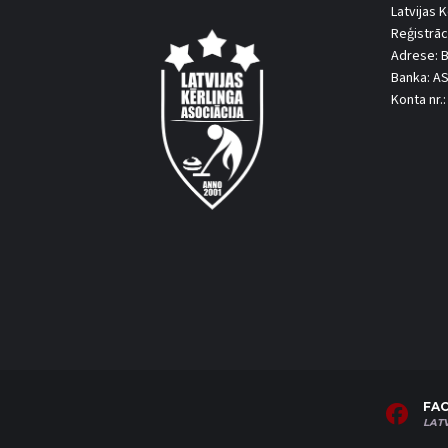
Latvijas K
Reģistrāc
Adrese: B
Banka: A
Konta nr
FA
LAT