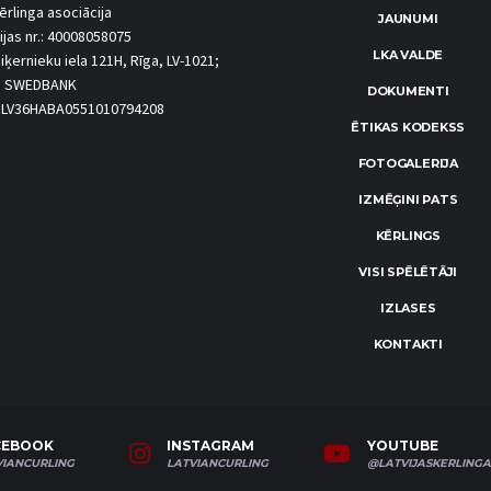
ērlinga asociācija
JAUNUMI
ijas nr.: 40008058075
LKA VALDE
iķernieku iela 121H, Rīga, LV-1021;
S SWEDBANK
DOKUMENTI
.: LV36HABA0551010794208
ĒTIKAS KODEKSS
FOTOGALERIJA
IZMĒĢINI PATS
KĒRLINGS
VISI SPĒLĒTĀJI
IZLASES
KONTAKTI
CEBOOK
INSTAGRAM
YOUTUBE
VIANCURLING
LATVIANCURLING
@LATVIJASKERLINGA