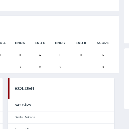
D 4
END 5
END 6
END 7
END 8
SCORE
0
0
4
0
0
6
1
3
0
2
1
9
BOLDER
SASTĀVS
Gints Beķeris