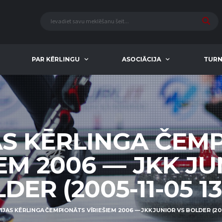
PAR KĒRLINGU
ASOCIĀCIJA
TURN
AS KĒRLINGA ČEM
IEM 2006 — JKK JU
DER (2005-11-05 13
IJAS KĒRLINGA ČEMPIONĀTS VĪRIEŠIEM 2006 — JKK JUNIOR VS BOLDER (2005