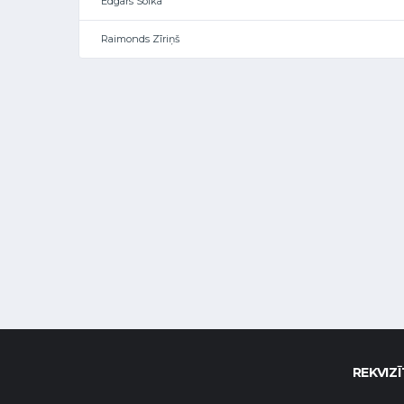
Edgars Soika
Raimonds Zīriņš
REKVIZĪ