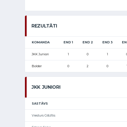
REZULTĀTI
KOMANDA
END 1
END 2
END 3
EN
JKK Juniori
1
0
1
Bolder
0
2
0
JKK JUNIORI
SASTĀVS
Viesturs Glāzītis