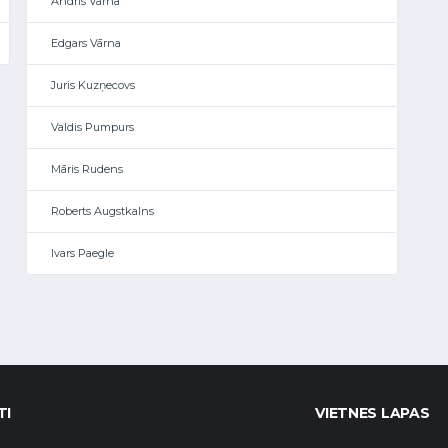
Andris Vārna
Edgars Vārna
Juris Kuzņecovs
Valdis Pumpurs
Māris Rudens
Roberts Augstkalns
Ivars Paegle
TI
VIETNES LAPAS