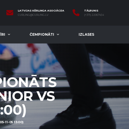
LATVIJAS KĒRLINGA ASOCIĀCIJA
TĀLRUNIS
CURLING@CURLING.LV
(+371) 22067454
ĪRI
ČEMPIONĀTI
IZLASES
PIONĀTS
NIOR VS
:00)
-11-05 13:00)