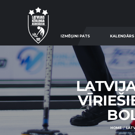
IZMĒĢINI PATS
KALENDĀRS
LATVIJ
VĪRIEŠ
BOL
HOME
LATV