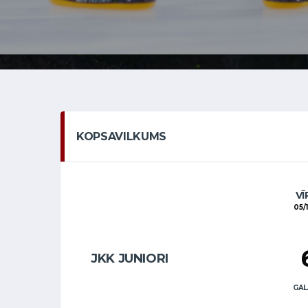
KOPSAVILKUMS
VĪ
05/
JKK JUNIORI
GAL