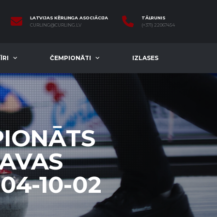
LATVIJAS KĒRLINGA ASOCIĀCIJA
TĀLRUNIS
CURLING@CURLING.LV
(+371) 22067454
ĪRI
ČEMPIONĀTI
IZLASES
PIONĀTS
GAVAS
04-10-02