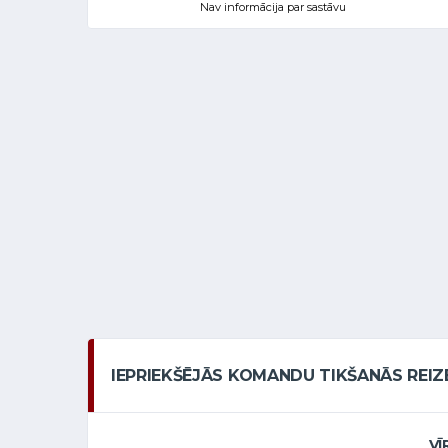
Nav informācija par sastāvu
IEPRIEKŠĒJĀS KOMANDU TIKŠANĀS REIZ
VĪ