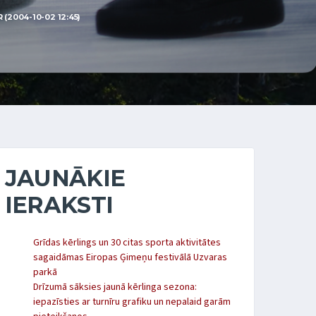
(2004-10-02 12:45)
JAUNĀKIE
IERAKSTI
Grīdas kērlings un 30 citas sporta aktivitātes
sagaidāmas Eiropas Ģimeņu festivālā Uzvaras
parkā
Drīzumā sāksies jaunā kērlinga sezona:
iepazīsties ar turnīru grafiku un nepalaid garām