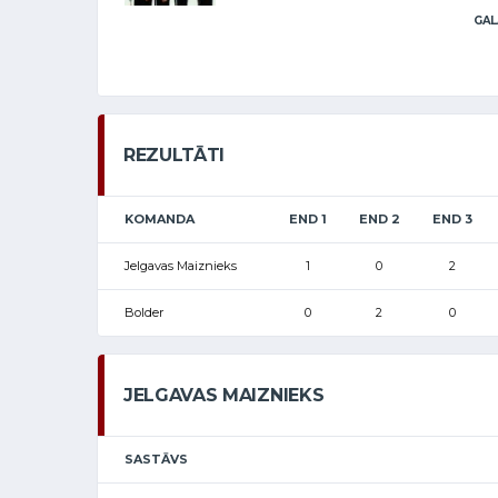
GAL
REZULTĀTI
KOMANDA
END 1
END 2
END 3
Jelgavas Maiznieks
1
0
2
Bolder
0
2
0
JELGAVAS MAIZNIEKS
SASTĀVS