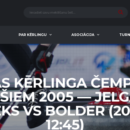
PAR KĒRLINGU
ASOCIĀCIJA
TURN
AS KĒRLINGA ČEM
EŠIEM 2005 — JEL
KS VS BOLDER (20
12:45)