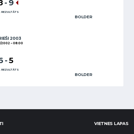
8
-
9
 REZULTĀTS
BOLDER
RIEŠI 2003
1/2002
08:00
6
-
5
 REZULTĀTS
BOLDER
TI
VIETNES LAPAS