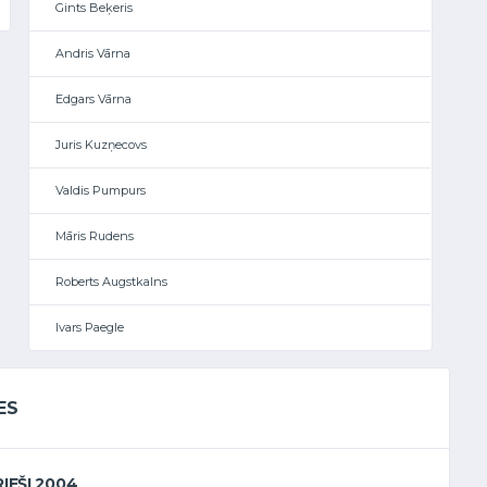
Gints Beķeris
Andris Vārna
Edgars Vārna
Juris Kuzņecovs
Valdis Pumpurs
Māris Rudens
Roberts Augstkalns
Ivars Paegle
ES
RIEŠI 2004