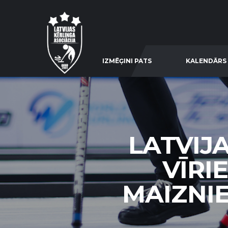
IZMĒĢINI PATS
KALENDĀRS
LATVIJ
VĪRI
MAIZNIE