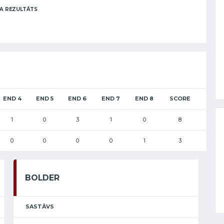
A REZULTĀTS
END 4
END 5
END 6
END 7
END 8
SCORE
1
0
3
1
0
8
0
0
0
0
1
3
BOLDER
SASTĀVS