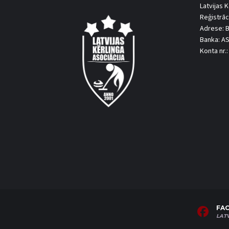
Latvijas K
Reģistrāc
Adrese: B
Banka: A
Konta nr
FA
LAT