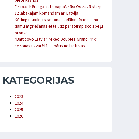
pieteikšanos
Eiropas kērlinga elite paplašinās: Ostravā starp
12 labākajām komandām arī Latvija
Kērlinga jubilejas sezonas lielākie lēcieni – no
dāmu atgriešanās elitē līdz paraolimpisko spēļu
bronzai
“Balticovo Latvian Mixed Doubles Grand Prix”
sezonas uzvarētāji – pāris no Lietuvas
KATEGORIJAS
2023
2024
2025
2026