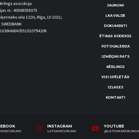
ērlinga asociācija
JAUNUMI
ijas nr.: 40008058075
LKA VALDE
iķernieku iela 121H, Rīga, LV-1021;
S SWEDBANK
DOKUMENTI
.: LV36HABA0551010794208
ĒTIKAS KODEKSS
FOTOGALERIJA
IZMĒĢINI PATS
KĒRLINGS
VISI SPĒLĒTĀJI
IZLASES
KONTAKTI
CEBOOK
INSTAGRAM
YOUTUBE
VIANCURLING
LATVIANCURLING
@LATVIJASKERLINGA