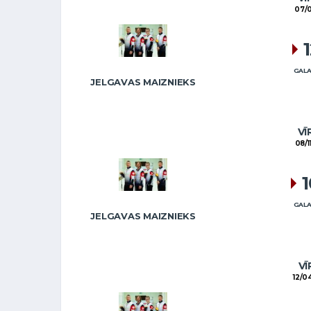
07/
GALA
JELGAVAS MAIZNIEKS
VĪ
08/1
GALA
JELGAVAS MAIZNIEKS
VĪ
12/0