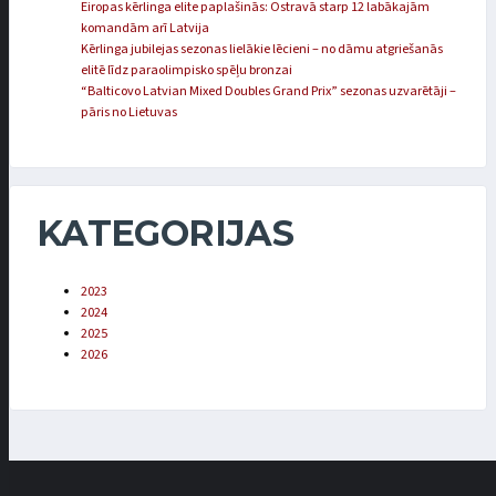
Eiropas kērlinga elite paplašinās: Ostravā starp 12 labākajām
komandām arī Latvija
Kērlinga jubilejas sezonas lielākie lēcieni – no dāmu atgriešanās
elitē līdz paraolimpisko spēļu bronzai
“Balticovo Latvian Mixed Doubles Grand Prix” sezonas uzvarētāji –
pāris no Lietuvas
KATEGORIJAS
2023
2024
2025
2026