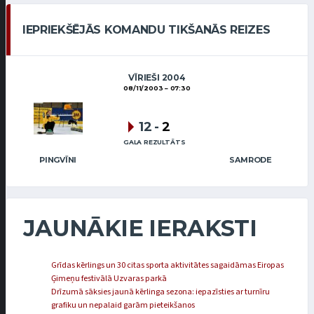
IEPRIEKŠĒJĀS KOMANDU TIKŠANĀS REIZES
VĪRIEŠI 2004
08/11/2003
07:30
12
-
2
GALA REZULTĀTS
PINGVĪNI
SAMRODE
JAUNĀKIE IERAKSTI
Grīdas kērlings un 30 citas sporta aktivitātes sagaidāmas Eiropas
Ģimeņu festivālā Uzvaras parkā
Drīzumā sāksies jaunā kērlinga sezona: iepazīsties ar turnīru
grafiku un nepalaid garām pieteikšanos