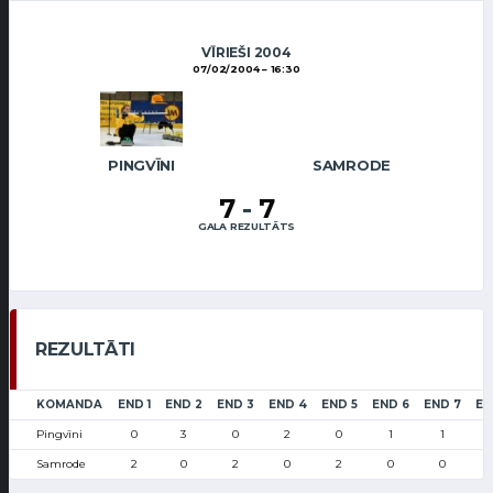
VĪRIEŠI 2004
07/02/2004
16:30
PINGVĪNI
SAMRODE
7
-
7
GALA REZULTĀTS
REZULTĀTI
KOMANDA
END 1
END 2
END 3
END 4
END 5
END 6
END 7
EN
Pingvīni
0
3
0
2
0
1
1
Samrode
2
0
2
0
2
0
0