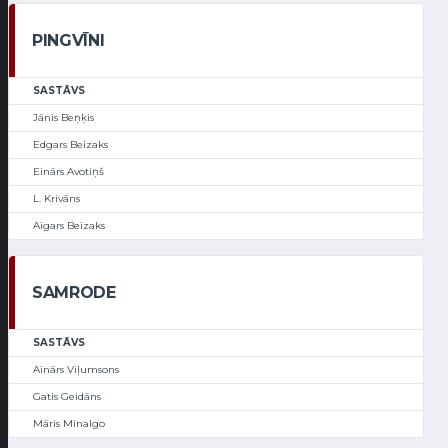
PINGVĪNI
SASTĀVS
Jānis Beņķis
Edgars Beizaks
Einārs Avotiņš
L. Krivāns
Aigars Beizaks
SAMRODE
SASTĀVS
Ainārs Viļumsons
Gatis Geidāns
Māris Minalgo