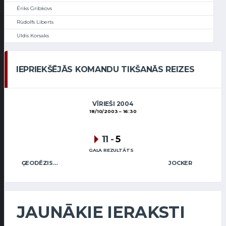
Ēriks Gribkovs
Rūdolfs Liberts
Uldis Korsaks
IEPRIEKŠĒJĀS KOMANDU TIKŠANĀS REIZES
VĪRIEŠI 2004
18/10/2003
16:30
11
-
5
GALA REZULTĀTS
ĢEODĒZISTS OC
JOCKER
JAUNĀKIE IERAKSTI