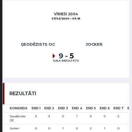
VĪRIEŠI 2004
07/02/2004
09:45
ĢEODĒZISTS OC
JOCKER
9
-
5
GALA REZULTĀTS
REZULTĀTI
KOMANDA
END 1
END 2
END 3
END 4
END 5
END 6
END 7
EN
Ģeodēzists
3
3
0
1
0
0
2
OC
Jocker
0
0
1
0
2
1
0