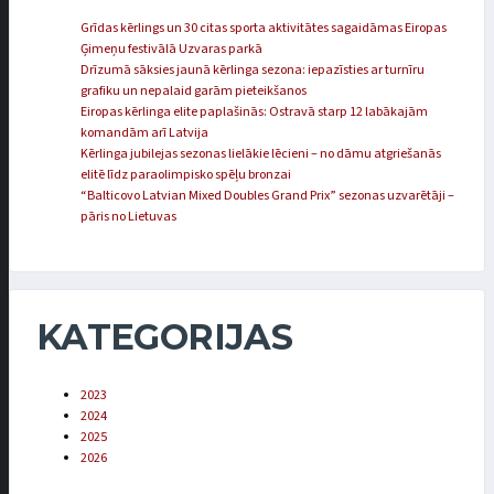
Grīdas kērlings un 30 citas sporta aktivitātes sagaidāmas Eiropas
Ģimeņu festivālā Uzvaras parkā
Drīzumā sāksies jaunā kērlinga sezona: iepazīsties ar turnīru
grafiku un nepalaid garām pieteikšanos
Eiropas kērlinga elite paplašinās: Ostravā starp 12 labākajām
komandām arī Latvija
Kērlinga jubilejas sezonas lielākie lēcieni – no dāmu atgriešanās
elitē līdz paraolimpisko spēļu bronzai
“Balticovo Latvian Mixed Doubles Grand Prix” sezonas uzvarētāji –
pāris no Lietuvas
KATEGORIJAS
2023
2024
2025
2026