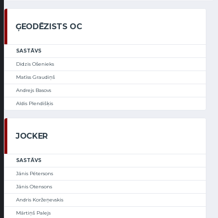
ĢEODĒZISTS OC
SASTĀVS
Didzis Ošenieks
Matīss Graudiņš
Andrejs Basovs
Aldis Plendišķis
JOCKER
SASTĀVS
Jānis Pētersons
Jānis Otensons
Andris Koržeņevskis
Mārtiņš Palejs