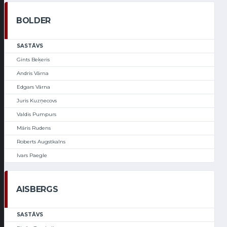
BOLDER
SASTĀVS
Gints Beķeris
Andris Vārna
Edgars Vārna
Juris Kuzņecovs
Valdis Pumpurs
Māris Rudens
Roberts Augstkalns
Ivars Paegle
AISBERGS
SASTĀVS