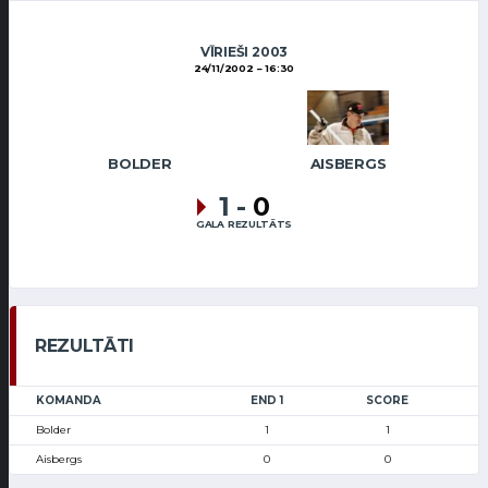
VĪRIEŠI 2003
24/11/2002
16:30
BOLDER
AISBERGS
1
-
0
GALA REZULTĀTS
REZULTĀTI
KOMANDA
END 1
SCORE
Bolder
1
1
Aisbergs
0
0