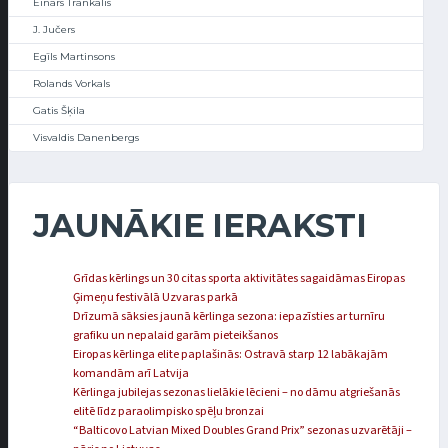
Einārs Trankalis
J. Jučers
Egīls Martinsons
Rolands Vorkals
Gatis Šķila
Visvaldis Danenbergs
JAUNĀKIE IERAKSTI
Grīdas kērlings un 30 citas sporta aktivitātes sagaidāmas Eiropas
Ģimeņu festivālā Uzvaras parkā
Drīzumā sāksies jaunā kērlinga sezona: iepazīsties ar turnīru
grafiku un nepalaid garām pieteikšanos
Eiropas kērlinga elite paplašinās: Ostravā starp 12 labākajām
komandām arī Latvija
Kērlinga jubilejas sezonas lielākie lēcieni – no dāmu atgriešanās
elitē līdz paraolimpisko spēļu bronzai
“Balticovo Latvian Mixed Doubles Grand Prix” sezonas uzvarētāji –