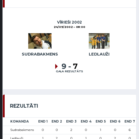
VĪRIEŠI 2002
24/09/2002
08:00
SUDRABAKMENS
LEDLAUŽI
9
-
7
GALA REZULTĀTS
REZULTĀTI
KOMANDA
END 1
END 2
END 3
END 4
END 5
END 6
END 7
Sudrabakmens
0
0
2
0
1
0
6
Ledlauži
1
2
0
1
0
2
0