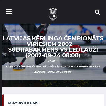
LATVIJAS KĒRLINGA ČEMPIONĀTS
VĪRIEŠIEM 2002 —
SUDRABAKMENS VS LEDLAUŽI
(2002-09-24 08:00)
HOME
LATVIJAS KĒRLINGA ČEMPIONĀTS VĪRIEŠIEM 2002 — SUDRABAKMENS VS
LEDLAUŽI (2002-09-24 08:00)
KOPSAVILKUMS