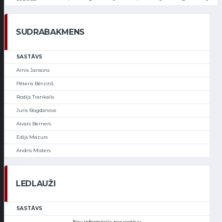
SUDRABAKMENS
SASTĀVS
Arnis Jansons
Pēteris Bērziņš
Rodijs Trankalis
Juris Bogdanovs
Aivars Berners
Edijs Mazurs
Andris Misters
LEDLAUŽI
SASTĀVS
Nav informācija par sastāvu