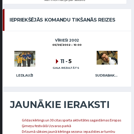
IEPRIEKŠĒJĀS KOMANDU TIKŠANĀS REIZES
VĪRIEŠI 2002
05/05/2002
10:00
11
-
5
GALA REZULTĀTS
LEDLAUŽI
SUDRABAKMENS
JAUNĀKIE IERAKSTI
Grīdas kērlings un 30 citas sporta aktivitātes sagaidāmas Eiropas
Ģimeņu festivālā Uzvaras parkā
Drīzumā sāksies jaunā kērlinga sezona: iepazīsties ar turnīru