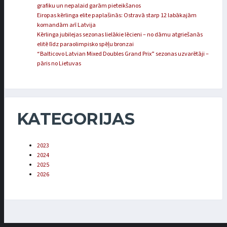
grafiku un nepalaid garām pieteikšanos
Eiropas kērlinga elite paplašinās: Ostravā starp 12 labākajām
komandām arī Latvija
Kērlinga jubilejas sezonas lielākie lēcieni – no dāmu atgriešanās
elitē līdz paraolimpisko spēļu bronzai
“Balticovo Latvian Mixed Doubles Grand Prix” sezonas uzvarētāji –
pāris no Lietuvas
KATEGORIJAS
2023
2024
2025
2026