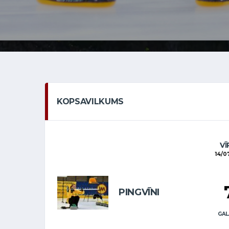
KOPSAVILKUMS
VĪ
14/0
PINGVĪNI
GAL