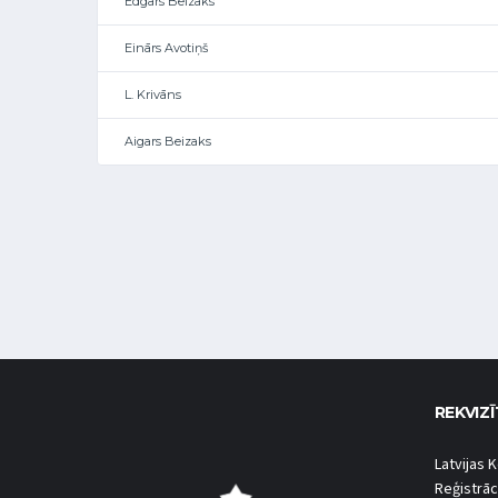
Edgars Beizaks
Einārs Avotiņš
L. Krivāns
Aigars Beizaks
REKVIZĪ
Latvijas K
Reģistrāc