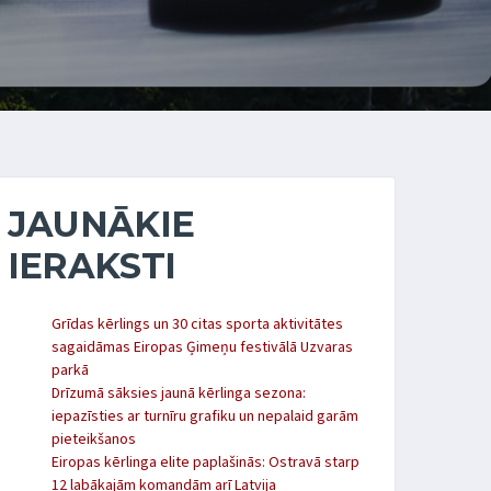
JAUNĀKIE
IERAKSTI
Grīdas kērlings un 30 citas sporta aktivitātes
sagaidāmas Eiropas Ģimeņu festivālā Uzvaras
parkā
Drīzumā sāksies jaunā kērlinga sezona:
iepazīsties ar turnīru grafiku un nepalaid garām
pieteikšanos
Eiropas kērlinga elite paplašinās: Ostravā starp
12 labākajām komandām arī Latvija