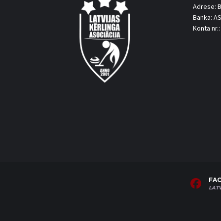
Adrese: B
Banka: A
Konta nr
FA
LAT