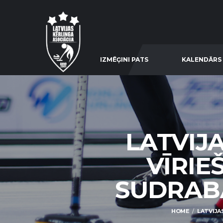
IZMĒĢINI PATS
KALENDĀRS
LATVIJ
VĪRIE
SUDRABA
HOME
LATVIJA