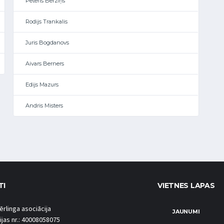
Pēteris Bērziņš
Rodijs Trankalis
Juris Bogdanovs
Aivars Berners
Edijs Mazurs
Andris Misters
TI
VIETNES LAPAS
ērlinga asociācija
JAUNUMI
ijas nr.: 40008058075