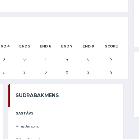
END 4
END 5
END 6
END 7
END 8
SCORE
0
0
1
4
0
7
2
2
0
0
2
9
SUDRABAKMENS
SASTĀVS
Arnis Jansons