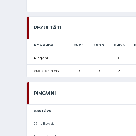
REZULTĀTI
KOMANDA
END 1
END 2
END 3
Pingvīni
1
1
0
Sudrabakmens
0
0
3
PINGVĪNI
SASTĀVS
Jānis Beņķis