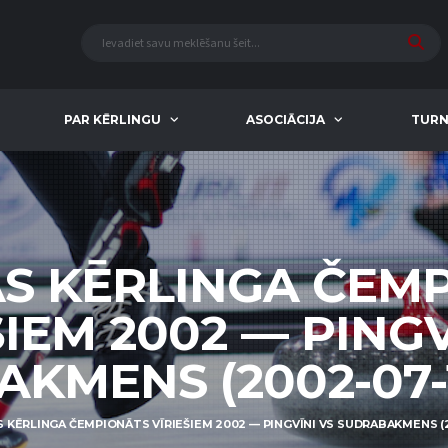
PAR KĒRLINGU
ASOCIĀCIJA
TURN
AS KĒRLINGA ČEM
ŠIEM 2002 — PINGV
KMENS (2002-07-1
S KĒRLINGA ČEMPIONĀTS VĪRIEŠIEM 2002 — PINGVĪNI VS SUDRABAKMENS (2