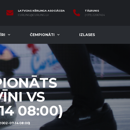
LATVIJAS KĒRLINGA ASOCIĀCIJA
TĀLRUNIS
CURLING@CURLING.LV
(+371) 22067454
ĪRI
ČEMPIONĀTI
IZLASES
PIONĀTS
ĪNI VS
4 08:00)
002-07-14 08:00)