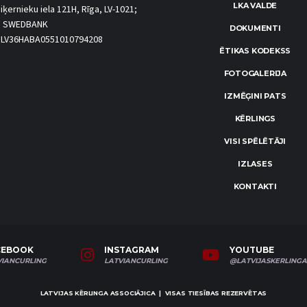
LKA VALDE
iķernieku iela 121H, Rīga, LV-1021;
S SWEDBANK
DOKUMENTI
.: LV36HABA0551010794208
ĒTIKAS KODEKSS
FOTOGALERIJA
IZMĒĢINI PATS
KĒRLINGS
VISI SPĒLĒTĀJI
IZLASES
KONTAKTI
CEBOOK
INSTAGRAM
YOUTUBE
VIANCURLING
LATVIANCURLING
@LATVIJASKERLINGA
LATVIJAS KĒRLINGA ASSOCIĀJICA | VISAS TIESĪBAS REZERVĒTAS