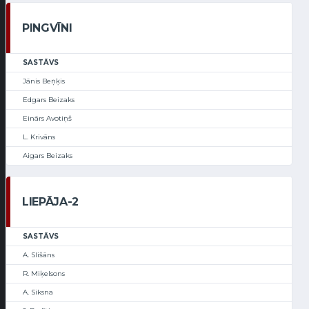
PINGVĪNI
SASTĀVS
Jānis Beņķis
Edgars Beizaks
Einārs Avotiņš
L. Krivāns
Aigars Beizaks
LIEPĀJA-2
SASTĀVS
A. Slišāns
R. Miķelsons
A. Siksna