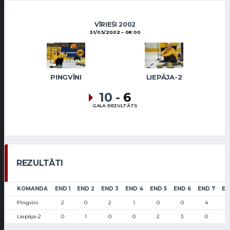
VĪRIEŠI 2002
31/03/2002
08:00
PINGVĪNI
LIEPĀJA-2
10
-
6
GALA REZULTĀTS
REZULTĀTI
KOMANDA
END 1
END 2
END 3
END 4
END 5
END 6
END 7
EN
Pingvīni
2
0
2
1
0
0
4
Liepāja-2
0
1
0
0
2
3
0