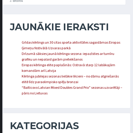
J. Brolītis
JAUNĀKIE IERAKSTI
Grīdas kērlings un 30 citas sporta aktivitātes sagaidāmas Eiropas
Ģimeņu festivālā Uzvaras parkā
Drīzumā sāksies jaunā kērlinga sezona: iepazīsties ar turnīru
grafiku un nepalaid garām pieteikšanos
Eiropas kērlinga elite paplašinās: Ostravā starp 12 labākajām
komandām arī Latvija
Kērlinga jubilejas sezonas lielākie lēcieni – no dāmu atgriešanās
elitē līdz paraolimpisko spēļu bronzai
“Balticovo Latvian Mixed Doubles Grand Prix” sezonas uzvarētāji –
pāris no Lietuvas
KATEGORIJAS