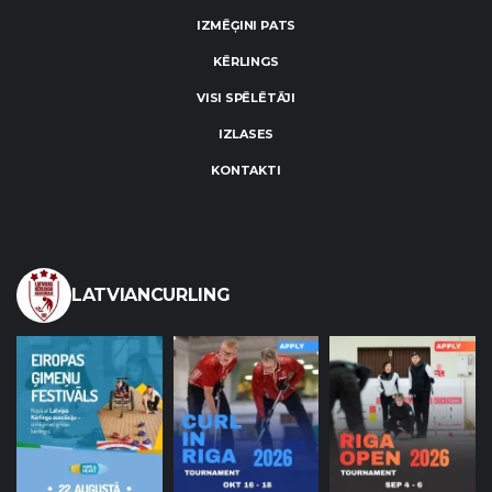
IZMĒĢINI PATS
KĒRLINGS
VISI SPĒLĒTĀJI
IZLASES
KONTAKTI
LATVIANCURLING