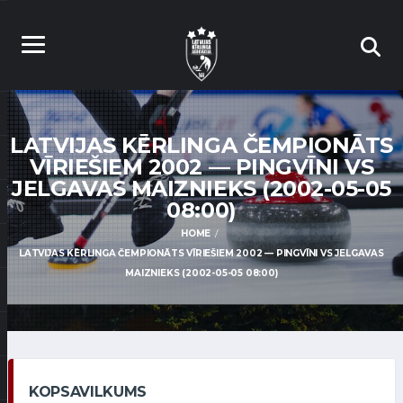
LATVIJAS KĒRLINGA ČEMPIONĀTS
VĪRIEŠIEM 2002 — PINGVĪNI VS
JELGAVAS MAIZNIEKS (2002-05-05
08:00)
HOME
LATVIJAS KĒRLINGA ČEMPIONĀTS VĪRIEŠIEM 2002 — PINGVĪNI VS JELGAVAS
MAIZNIEKS (2002-05-05 08:00)
KOPSAVILKUMS