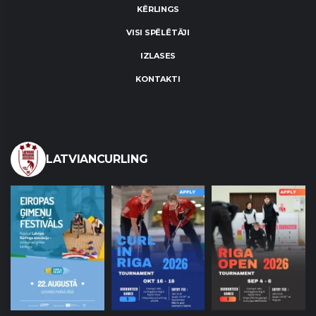
KĒRLINGS
VISI SPĒLĒTĀJI
IZLASES
KONTAKTI
LATVIANCURLING