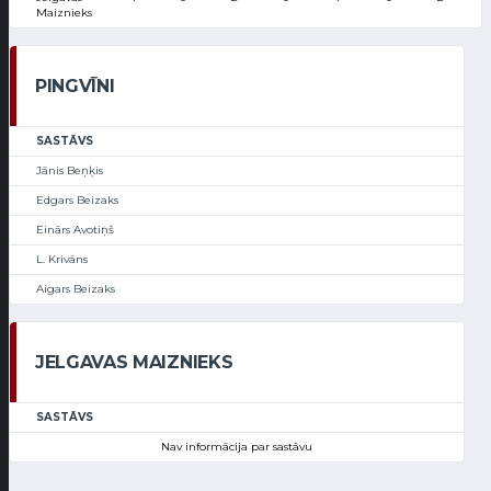
Maiznieks
PINGVĪNI
SASTĀVS
Jānis Beņķis
Edgars Beizaks
Einārs Avotiņš
L. Krivāns
Aigars Beizaks
JELGAVAS MAIZNIEKS
SASTĀVS
Nav informācija par sastāvu