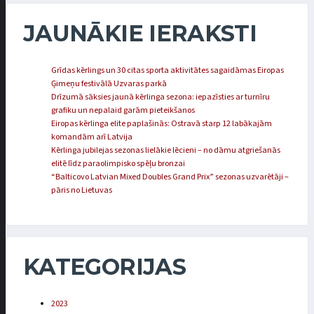
JAUNĀKIE IERAKSTI
Grīdas kērlings un 30 citas sporta aktivitātes sagaidāmas Eiropas
Ģimeņu festivālā Uzvaras parkā
Drīzumā sāksies jaunā kērlinga sezona: iepazīsties ar turnīru
grafiku un nepalaid garām pieteikšanos
Eiropas kērlinga elite paplašinās: Ostravā starp 12 labākajām
komandām arī Latvija
Kērlinga jubilejas sezonas lielākie lēcieni – no dāmu atgriešanās
elitē līdz paraolimpisko spēļu bronzai
“Balticovo Latvian Mixed Doubles Grand Prix” sezonas uzvarētāji –
pāris no Lietuvas
KATEGORIJAS
2023