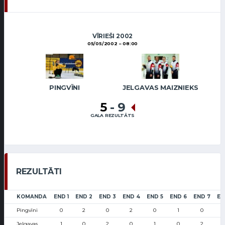
VĪRIEŠI 2002
05/05/2002
08:00
PINGVĪNI
JELGAVAS MAIZNIEKS
5
-
9
GALA REZULTĀTS
REZULTĀTI
KOMANDA
END 1
END 2
END 3
END 4
END 5
END 6
END 7
EN
Pingvīni
0
2
0
2
0
1
0
Jelgavas
1
0
2
0
1
0
2