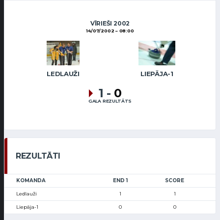
VĪRIEŠI 2002
14/07/2002
08:00
LEDLAUŽI
LIEPĀJA-1
1
-
0
GALA REZULTĀTS
REZULTĀTI
KOMANDA
END 1
SCORE
Ledlauži
1
1
Liepāja-1
0
0