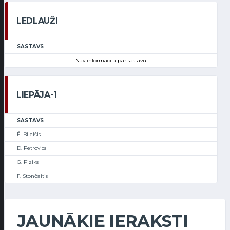
LEDLAUŽI
SASTĀVS
Nav informācija par sastāvu
LIEPĀJA-1
SASTĀVS
Ē. Bileišis
D. Petrovics
G. Piziks
F. Stončaitis
JAUNĀKIE IERAKSTI