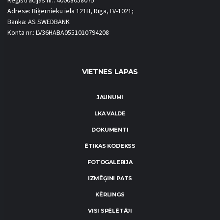
Reģistrācijas nr.: 40008058075
Adrese: Biķernieku iela 121H, Rīga, LV-1021;
Banka: AS SWEDBANK
Konta nr.: LV36HABA0551010794208
VIETNES LAPAS
JAUNUMI
LKA VALDE
DOKUMENTI
ĒTIKAS KODEKSS
FOTOGALERIJA
IZMĒĢINI PATS
KĒRLINGS
VISI SPĒLĒTĀJI