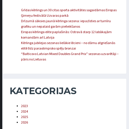
Grīdas kērlings un 30 citas sporta aktivitātes sagaidāmas Eiropas
Ģimeņu festivālā Uzvaras parkā
Drīzumā sāksies jaunā kērlinga sezona: iepazīsties ar turnīru
grafiku un nepalaid garām pieteikšanos
Eiropas kērlinga elite paplašinās: Ostravā starp 12 labākajām
komandām arī Latvija
Kērlinga jubilejas sezonas lielākie lēcieni – no dāmu atgriešanās
elitē līdz paraolimpisko spēļu bronzai
“Balticovo Latvian Mixed Doubles Grand Prix” sezonas uzvarētāji –
pāris no Lietuvas
KATEGORIJAS
2023
2024
2025
2026