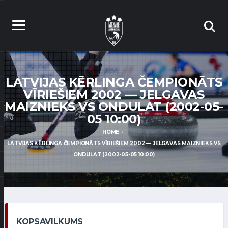
LATVIJAS KĒRLINGA ČEMPIONĀTS
VĪRIEŠIEM 2002 — JELGAVAS
MAIZNIEKS VS ONDULAT (2002-05-
05 10:00)
HOME
LATVIJAS KĒRLINGA ČEMPIONĀTS VĪRIEŠIEM 2002 — JELGAVAS MAIZNIEKS VS
ONDULAT (2002-05-05 10:00)
KOPSAVILKUMS