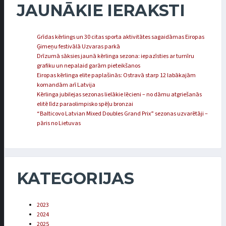
JAUNĀKIE IERAKSTI
Grīdas kērlings un 30 citas sporta aktivitātes sagaidāmas Eiropas
Ģimeņu festivālā Uzvaras parkā
Drīzumā sāksies jaunā kērlinga sezona: iepazīsties ar turnīru
grafiku un nepalaid garām pieteikšanos
Eiropas kērlinga elite paplašinās: Ostravā starp 12 labākajām
komandām arī Latvija
Kērlinga jubilejas sezonas lielākie lēcieni – no dāmu atgriešanās
elitē līdz paraolimpisko spēļu bronzai
“Balticovo Latvian Mixed Doubles Grand Prix” sezonas uzvarētāji –
pāris no Lietuvas
KATEGORIJAS
2023
2024
2025