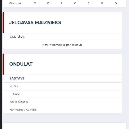
Ondulat
2
0
2
0
1
5
0
JELGAVAS MAIZNIEKS
SASTĀVS
Nav informācija par sastāvu
ONDULAT
SASTĀVS
M. Sils
E. Imše
Kārlis Šlesers
Normunds Kalniņš