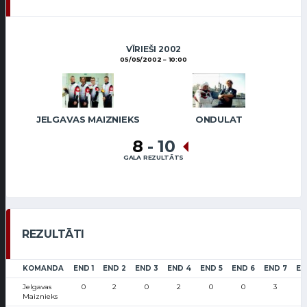
VĪRIEŠI 2002
05/05/2002
10:00
JELGAVAS MAIZNIEKS
ONDULAT
8
-
10
GALA REZULTĀTS
REZULTĀTI
KOMANDA
END 1
END 2
END 3
END 4
END 5
END 6
END 7
EN
Jelgavas
0
2
0
2
0
0
3
Maiznieks