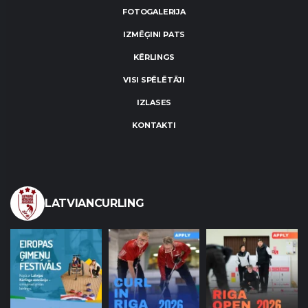
FOTOGALERIJA
IZMĒĢINI PATS
KĒRLINGS
VISI SPĒLĒTĀJI
IZLASES
KONTAKTI
LATVIANCURLING