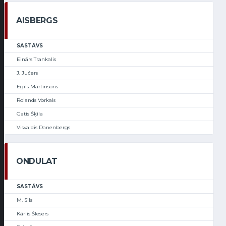
AISBERGS
SASTĀVS
Einārs Trankalis
J. Jučers
Egīls Martinsons
Rolands Vorkals
Gatis Šķila
Visvaldis Danenbergs
ONDULAT
SASTĀVS
M. Sils
Kārlis Šlesers