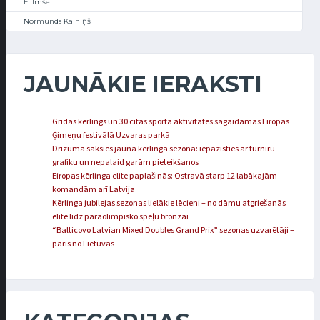
E. Imše
Normunds Kalniņš
JAUNĀKIE IERAKSTI
Grīdas kērlings un 30 citas sporta aktivitātes sagaidāmas Eiropas
Ģimeņu festivālā Uzvaras parkā
Drīzumā sāksies jaunā kērlinga sezona: iepazīsties ar turnīru
grafiku un nepalaid garām pieteikšanos
Eiropas kērlinga elite paplašinās: Ostravā starp 12 labākajām
komandām arī Latvija
Kērlinga jubilejas sezonas lielākie lēcieni – no dāmu atgriešanās
elitē līdz paraolimpisko spēļu bronzai
“Balticovo Latvian Mixed Doubles Grand Prix” sezonas uzvarētāji –
pāris no Lietuvas