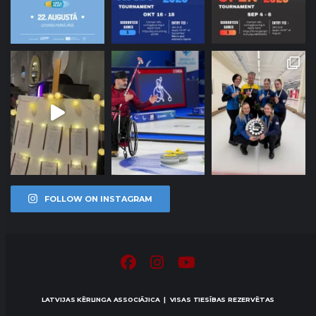
FOLLOW ON INSTAGRAM
LATVIJAS KĒRLINGA ASSOCIĀJICA | VISAS TIESĪBAS REZERVĒTAS