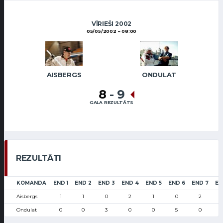
VĪRIEŠI 2002
05/05/2002
08:00
AISBERGS
ONDULAT
8
-
9
GALA REZULTĀTS
REZULTĀTI
KOMANDA
END 1
END 2
END 3
END 4
END 5
END 6
END 7
EN
Aisbergs
1
1
0
2
1
0
2
Ondulat
0
0
3
0
0
5
0