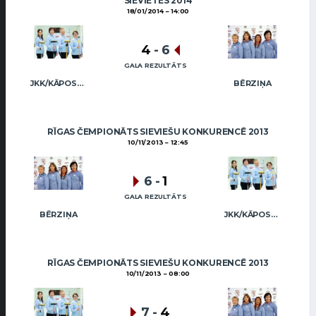
SIEVIETES 2014
18/01/2014
14:00
4
-
6
GALA REZULTĀTS
JKK/KĀPOSTIŅA
BĒRZIŅA
RĪGAS ČEMPIONĀTS SIEVIEŠU KONKURENCĒ 2013
10/11/2013
12:45
6
-
1
GALA REZULTĀTS
BĒRZIŅA
JKK/KĀPOSTIŅA
RĪGAS ČEMPIONĀTS SIEVIEŠU KONKURENCĒ 2013
10/11/2013
08:00
7
-
4