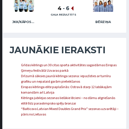
4
-
6
GALA REZULTĀTS
JKK/KĀPOSTIŅA
BĒRZIŅA
JAUNĀKIE IERAKSTI
Grīdas kērlings un 30 citas sporta aktivitātes sagaidāmas Eiropas
Ģimeņu festivālā Uzvaras parkā
Drīzumā sāksies jaunā kērlinga sezona: iepazīsties ar turnīru
grafiku un nepalaid garām pieteikšanos
Eiropas kērlinga elite paplašinās: Ostravā starp 12 labākajām
komandām arī Latvija
Kērlinga jubilejas sezonas lielākie lēcieni – no dāmu atgriešanās
elitē līdz paraolimpisko spēļu bronzai
“Balticovo Latvian Mixed Doubles Grand Prix” sezonas uzvarētāji –
pāris no Lietuvas