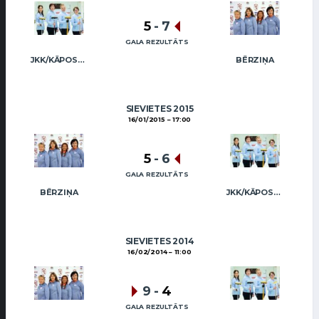
5
-
7
GALA REZULTĀTS
JKK/KĀPOSTIŅA
BĒRZIŅA
SIEVIETES 2015
16/01/2015
17:00
5
-
6
GALA REZULTĀTS
BĒRZIŅA
JKK/KĀPOSTIŅA
SIEVIETES 2014
16/02/2014
11:00
9
-
4
GALA REZULTĀTS