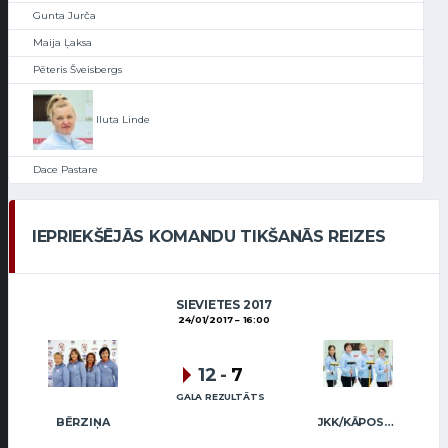
Gunta Jurča
Maija Ļaksa
Pēteris Šveisbergs
Iluta Linde
Dace Pastare
IEPRIEKŠĒJĀS KOMANDU TIKŠANĀS REIZES
SIEVIETES 2017
24/01/2017
16:00
12
-
7
GALA REZULTĀTS
BĒRZIŅA
JKK/KĀPOSTIŅA