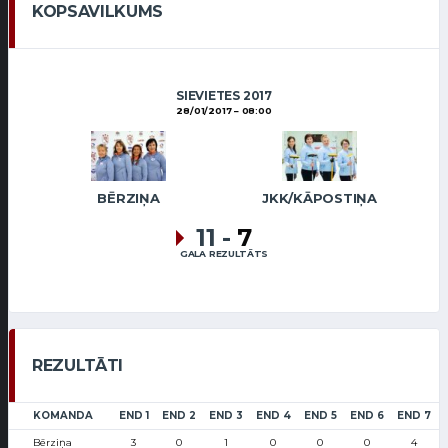
KOPSAVILKUMS
SIEVIETES 2017
28/01/2017
08:00
BĒRZIŅA
JKK/KĀPOSTIŅA
11
-
7
GALA REZULTĀTS
REZULTĀTI
KOMANDA
END 1
END 2
END 3
END 4
END 5
END 6
END 7
Bērziņa
3
0
1
0
0
0
4