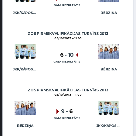
GALA REZULTĀTS
JKK/KĀPOSTIŅA
BĒRZIŅA
ZOS PIRMSKVALIFIKĀCIJAS TURNĪRS 2013
06/10/2013
11:00
6
-
10
GALA REZULTĀTS
JKK/KĀPOSTIŅA
BĒRZIŅA
ZOS PIRMSKVALIFIKĀCIJAS TURNĪRS 2013
05/10/2013
11:00
9
-
6
GALA REZULTĀTS
BĒRZIŅA
JKK/KĀPOSTIŅA