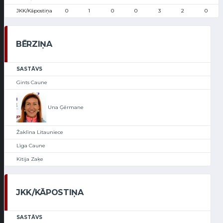
JKK/Kāpostiņa
0
1
0
0
3
2
0
BĒRZIŅA
SASTĀVS
Gints Caune
Una Ģērmane
Žaklīna Litauniece
Līga Caune
Kitija Zaķe
JKK/KĀPOSTIŅA
SASTĀVS