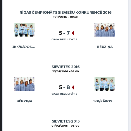
RĪGAS ČEMPIONĀTS SIEVIEŠU KONKURENCĒ 2016
11/11/2016
10:30
5
-
7
GALA REZULTĀTS
JKK/KĀPOSTIŅA
BĒRZIŅA
SIEVIETES 2016
25/01/2016
16:00
5
-
8
GALA REZULTĀTS
BĒRZIŅA
JKK/KĀPOSTIŅA
SIEVIETES 2015
01/02/2015
08:00