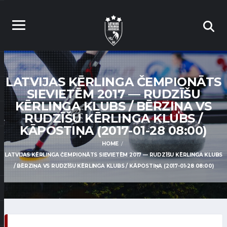
LATVIJAS KĒRLINGA ČEMPIONĀTS
SIEVIETĒM 2017 — RUDZĪŠU
KĒRLINGA KLUBS / BĒRZIŅA VS
RUDZĪŠU KĒRLINGA KLUBS /
KĀPOSTIŅA (2017-01-28 08:00)
HOME
LATVIJAS KĒRLINGA ČEMPIONĀTS SIEVIETĒM 2017 — RUDZĪŠU KĒRLINGA KLUBS
/ BĒRZIŅA VS RUDZĪŠU KĒRLINGA KLUBS / KĀPOSTIŅA (2017-01-28 08:00)