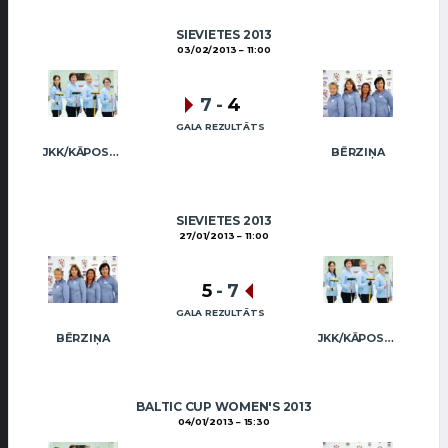
SIEVIETES 2013
03/02/2013
11:00
7
-
4
GALA REZULTĀTS
JKK/KĀPOSTIŅA
BĒRZIŅA
SIEVIETES 2013
27/01/2013
11:00
5
-
7
GALA REZULTĀTS
BĒRZIŅA
JKK/KĀPOSTIŅA
BALTIC CUP WOMEN'S 2013
04/01/2013
15:30