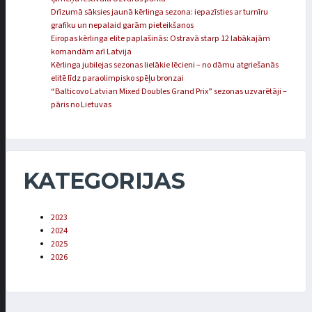
Drīzumā sāksies jaunā kērlinga sezona: iepazīsties ar turnīru
grafiku un nepalaid garām pieteikšanos
Eiropas kērlinga elite paplašinās: Ostravā starp 12 labākajām
komandām arī Latvija
Kērlinga jubilejas sezonas lielākie lēcieni – no dāmu atgriešanās
elitē līdz paraolimpisko spēļu bronzai
“Balticovo Latvian Mixed Doubles Grand Prix” sezonas uzvarētāji –
pāris no Lietuvas
KATEGORIJAS
2023
2024
2025
2026