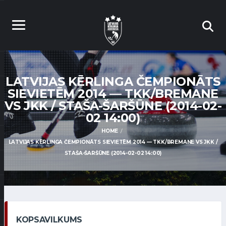
LATVIJAS KĒRLINGA ČEMPIONĀTS
SIEVIETĒM 2014 — TKK/BREMANE
VS JKK / STAŠA-ŠARŠŪNE (2014-02-
02 14:00)
HOME
LATVIJAS KĒRLINGA ČEMPIONĀTS SIEVIETĒM 2014 — TKK/BREMANE VS JKK /
STAŠA-ŠARŠŪNE (2014-02-02 14:00)
KOPSAVILKUMS