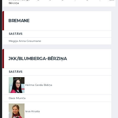
Bērziņa
BREMANE
SASTĀVS
Megija Anna Graumane
JKK/BLUMBERGA-BĒRZIŅA
SASTĀVS
Helma Gerda Bidiņa
Dace Munča
Ieva Krusta