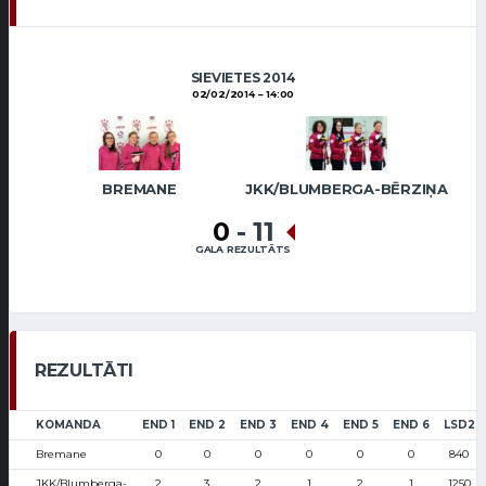
SIEVIETES 2014
02/02/2014
14:00
BREMANE
JKK/BLUMBERGA-BĒRZIŅA
0
-
11
GALA REZULTĀTS
REZULTĀTI
KOMANDA
END 1
END 2
END 3
END 4
END 5
END 6
LSD2
Bremane
0
0
0
0
0
0
840
JKK/Blumberga-
2
3
2
1
2
1
1250