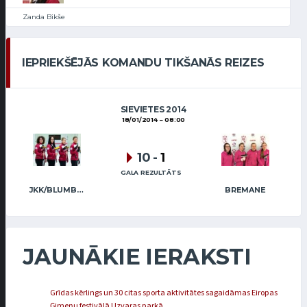
Zanda Bikše
IEPRIEKŠĒJĀS KOMANDU TIKŠANĀS REIZES
SIEVIETES 2014
18/01/2014
08:00
10
-
1
GALA REZULTĀTS
JKK/BLUMBERGA-BĒRZIŅA
BREMANE
JAUNĀKIE IERAKSTI
Grīdas kērlings un 30 citas sporta aktivitātes sagaidāmas Eiropas
Ģimeņu festivālā Uzvaras parkā