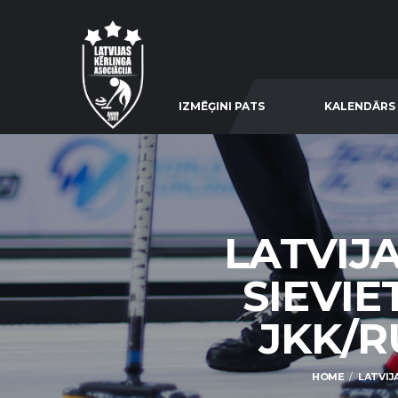
IZMĒĢINI PATS
KALENDĀRS
LATVIJ
SIEVIE
JKK/RU
HOME
LATVIJ