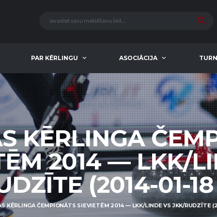
PAR KĒRLINGU
ASOCIĀCIJA
TURN
AS KĒRLINGA ČEM
TĒM 2014 — LKK/L
DZĪTE (2014-01-18
AS KĒRLINGA ČEMPIONĀTS SIEVIETĒM 2014 — LKK/LINDE VS JKK/RUDZĪTE (20