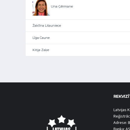
Una Ģērmane
Žaklīna Litauniece
Līga Caune
Kitija Zaķe
REKVIZĪ
Latvijas K
Reģistrāc
Adrese: B
Banka: A