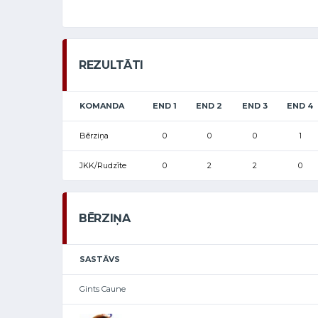
REZULTĀTI
KOMANDA
END 1
END 2
END 3
END 4
Bērziņa
0
0
0
1
JKK/Rudzīte
0
2
2
0
BĒRZIŅA
SASTĀVS
Gints Caune