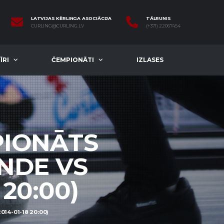
LATVIJAS KĒRLINGA ASOCIĀCIJA
TĀLRUNIS
CURLING@CURLING.LV
(+371) 22067454
ĪRI
ČEMPIONĀTI
IZLASES
PIONĀTS
INDE VS
 20:00)
14-01-18 20:00)