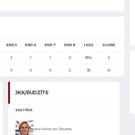
END 5
END 6
END 7
END 8
LSD2
SCORE
2
1
1
0
1854
5
0
0
0
2
30
6
JKK/RUDZĪTE
SASTĀVS
Ieva Palma (ex Štauere)