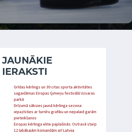
JAUNĀKIE
IERAKSTI
Grīdas kērlings un 30 citas sporta aktivitātes
sagaidāmas Eiropas Ģimeņu festivālā Uzvaras
parkā
Drīzumā sāksies jaunā kērlinga sezona:
iepazīsties ar turnīru grafiku un nepalaid garām
pieteikšanos
Eiropas kērlinga elite paplašinās: Ostravā starp
12 labākajām komandām arī Latvija