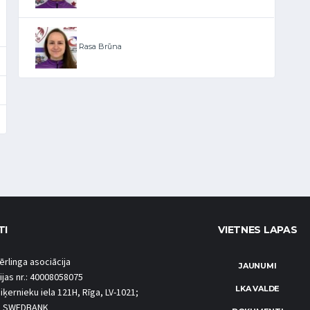
Rasa Brūna
TI
VIETNES LAPAS
ērlinga asociācija
JAUNUMI
ijas nr.: 40008058075
LKA VALDE
iķernieku iela 121H, Rīga, LV-1021;
S SWEDBANK