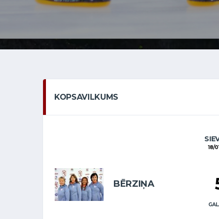
KOPSAVILKUMS
SIE
18/0
BĒRZIŅA
GAL