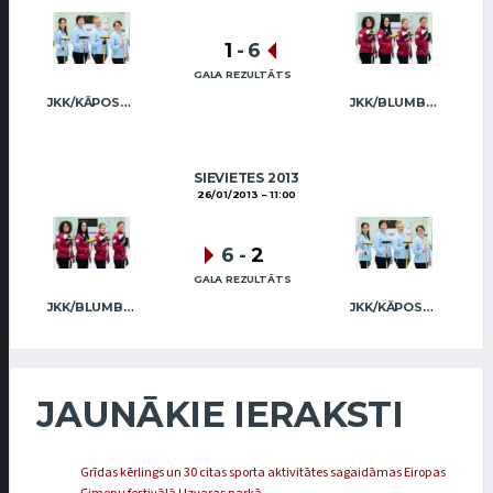
1
-
6
GALA REZULTĀTS
JKK/KĀPOSTIŅA
JKK/BLUMBERGA-BĒRZIŅA
SIEVIETES 2013
26/01/2013
11:00
6
-
2
GALA REZULTĀTS
JKK/BLUMBERGA-BĒRZIŅA
JKK/KĀPOSTIŅA
JAUNĀKIE IERAKSTI
Grīdas kērlings un 30 citas sporta aktivitātes sagaidāmas Eiropas