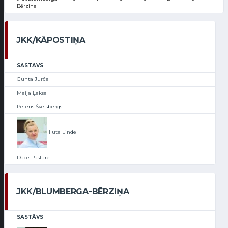
Bērziņa
JKK/KĀPOSTIŅA
SASTĀVS
Gunta Jurča
Maija Ļaksa
Pēteris Šveisbergs
Iluta Linde
Dace Pastare
JKK/BLUMBERGA-BĒRZIŅA
SASTĀVS