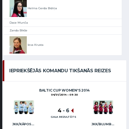
Helma Gerda Bidiņa
Dace Munča
Zanda Bikše
Ieva Krusta
IEPRIEKŠĒJĀS KOMANDU TIKŠANĀS REIZES
BALTIC CUP WOMEN'S 2014
04/01/2014
09:30
4
-
6
GALA REZULTĀTS
JKK/KĀPOSTIŅA
JKK/BLUMBERGA-BĒRZIŅA