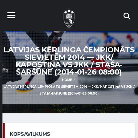
LATVIJAS KĒRLINGA ČEMPIONĀTS
SIEVIETĒM 2014 — JKK/
KĀPOSTIŅA VS JKK / STAŠA-
ŠARŠŪNE (2014-01-26 08:00)
HOME
LATVIJAS KĒRLINGA ČEMPIONĀTS SIEVIETĒM 2014 — JKK/ KĀPOSTIŅA VS JKK /
STAŠA-ŠARŠŪNE (2014-01-26 08:00)
KOPSAVILKUMS