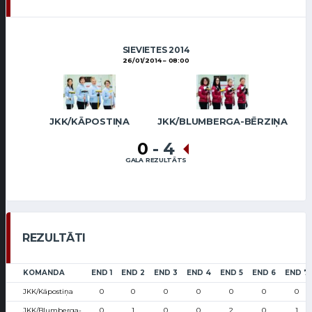
SIEVIETES 2014
26/01/2014
08:00
JKK/KĀPOSTIŅA
JKK/BLUMBERGA-BĒRZIŅA
0
-
4
GALA REZULTĀTS
REZULTĀTI
KOMANDA
END 1
END 2
END 3
END 4
END 5
END 6
END 7
JKK/Kāpostiņa
0
0
0
0
0
0
0
JKK/Blumberga-
0
1
0
0
2
0
1