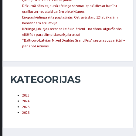
Ģimeņu festivālā Uzvaras parkā
Drīzumā sāksies jaunā kērlinga sezona: iepazīsties ar turnīru
grafiku un nepalaid garām pieteikšanos
Eiropas kērlinga elite paplašinās: Ostravā starp 12 labākajām
komandām arī Latvija
Kērlinga jubilejas sezonas lielākie lēcieni – no dāmu atgriešanās
elitē līdz paraolimpisko spēļu bronzai
“Balticovo Latvian Mixed Doubles Grand Prix” sezonas uzvarētāji –
pāris no Lietuvas
KATEGORIJAS
2023
2024
2025
2026