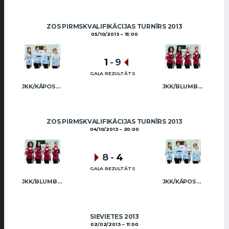
ZOS PIRMSKVALIFIKĀCIJAS TURNĪRS 2013
05/10/2013
15:00
1
-
9
GALA REZULTĀTS
JKK/KĀPOSTIŅA
JKK/BLUMBERGA-BĒRZIŅA
ZOS PIRMSKVALIFIKĀCIJAS TURNĪRS 2013
04/10/2013
20:00
8
-
4
GALA REZULTĀTS
JKK/BLUMBERGA-BĒRZIŅA
JKK/KĀPOSTIŅA
SIEVIETES 2013
02/02/2013
11:00