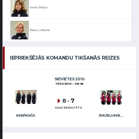
Ineta Mača
Rasa Lubarte
IEPRIEKŠĒJĀS KOMANDU TIKŠANĀS REIZES
SIEVIETES 2010
17/01/2010
08:45
8
-
7
GALA REZULTĀTS
KKR/MAČA
JKK/BLUMBERGA-BĒRZIŅA