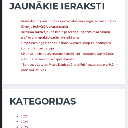
JAUNĀKIE IERAKSTI
Grīdas kērlings un 30 citas sporta aktivitātes sagaidāmas Eiropas
Ģimeņu festivālā Uzvaras parkā
Drīzumā sāksies jaunā kērlinga sezona: iepazīsties ar turnīru
grafiku un nepalaid garām pieteikšanos
Eiropas kērlinga elite paplašinās: Ostravā starp 12 labākajām
komandām arī Latvija
Kērlinga jubilejas sezonas lielākie lēcieni – no dāmu atgriešanās
elitē līdz paraolimpisko spēļu bronzai
“Balticovo Latvian Mixed Doubles Grand Prix” sezonas uzvarētāji –
pāris no Lietuvas
KATEGORIJAS
2023
2024
2025