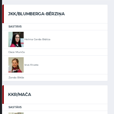
JKK/BLUMBERGA-BĒRZIŅA
SASTĀVS
Helma Gerda Bidiņa
Dace Munča
Ieva Krusta
Zanda Bikše
KKR/MAČA
SASTĀVS