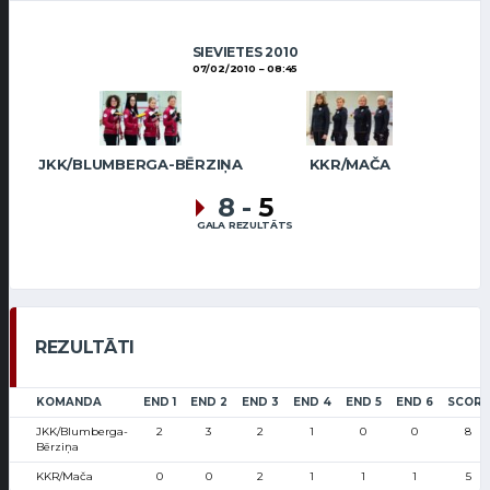
SIEVIETES 2010
07/02/2010
08:45
JKK/BLUMBERGA-BĒRZIŅA
KKR/MAČA
8
-
5
GALA REZULTĀTS
REZULTĀTI
KOMANDA
END 1
END 2
END 3
END 4
END 5
END 6
SCORE
JKK/Blumberga-
2
3
2
1
0
0
8
Bērziņa
KKR/Mača
0
0
2
1
1
1
5