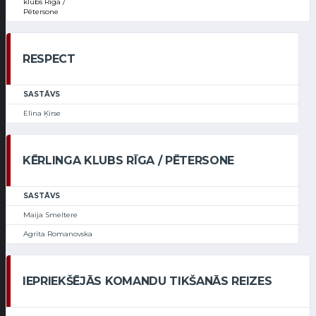
klubs Rīga /
Pētersone
RESPECT
SASTĀVS
Elīna Ķirse
KĒRLINGA KLUBS RĪGA / PĒTERSONE
SASTĀVS
Maija Smeltere
Agrita Romanovska
IEPRIEKŠĒJĀS KOMANDU TIKŠANĀS REIZES