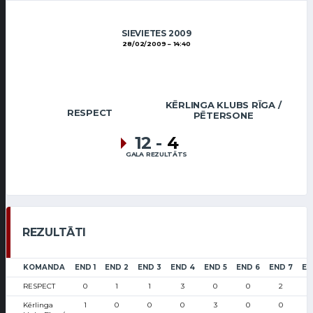
SIEVIETES 2009
28/02/2009
14:40
KĒRLINGA KLUBS RĪGA /
RESPECT
PĒTERSONE
12
-
4
GALA REZULTĀTS
REZULTĀTI
KOMANDA
END 1
END 2
END 3
END 4
END 5
END 6
END 7
EN
RESPECT
0
1
1
3
0
0
2
Kērlinga
1
0
0
0
3
0
0