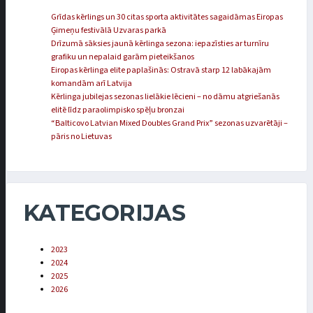
Grīdas kērlings un 30 citas sporta aktivitātes sagaidāmas Eiropas
Ģimeņu festivālā Uzvaras parkā
Drīzumā sāksies jaunā kērlinga sezona: iepazīsties ar turnīru
grafiku un nepalaid garām pieteikšanos
Eiropas kērlinga elite paplašinās: Ostravā starp 12 labākajām
komandām arī Latvija
Kērlinga jubilejas sezonas lielākie lēcieni – no dāmu atgriešanās
elitē līdz paraolimpisko spēļu bronzai
“Balticovo Latvian Mixed Doubles Grand Prix” sezonas uzvarētāji –
pāris no Lietuvas
KATEGORIJAS
2023
2024
2025
2026