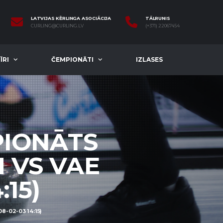
LATVIJAS KĒRLINGA ASOCIĀCIJA
TĀLRUNIS
CURLING@CURLING.LV
(+371) 22067454
ĪRI
ČEMPIONĀTI
IZLASES
PIONĀTS
 VS VAE
:15)
-02-03 14:15)