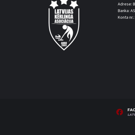
Adrese: B
Banka: A
Konta nr
FA
LAT