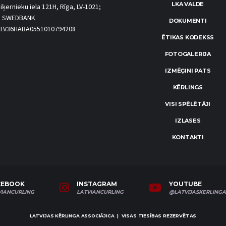
LKA VALDE
iķernieku iela 121H, Rīga, LV-1021;
S SWEDBANK
DOKUMENTI
.: LV36HABA0551010794208
ĒTIKAS KODEKSS
FOTOGALERIJA
IZMĒĢINI PATS
KĒRLINGS
VISI SPĒLĒTĀJI
IZLASES
KONTAKTI
CEBOOK
INSTAGRAM
YOUTUBE
VIANCURLING
LATVIANCURLING
@LATVIJASKERLINGA
LATVIJAS KĒRLINGA ASSOCIĀJICA | VISAS TIESĪBAS REZERVĒTAS