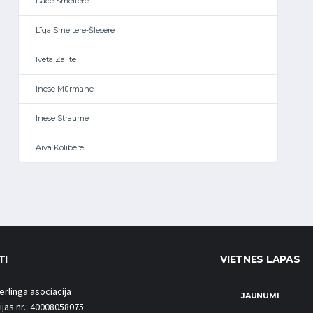
Dace Smeltere
Līga Smeltere-Šlesere
Iveta Zālīte
Inese Mūrmane
Inese Straume
Aiva Kolibere
TI
VIETNES LAPAS
ērlinga asociācija
JAUNUMI
ijas nr.: 40008058075