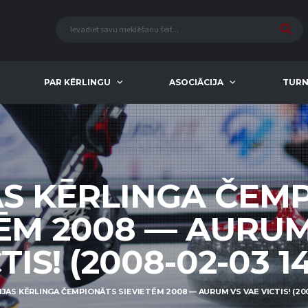
PAR KĒRLINGU
ASOCIĀCIJA
TURN
AS KĒRLINGA ČEM
TĒM 2008 — AURUM
TIS! (2008-02-03 14
IJAS KĒRLINGA ČEMPIONĀTS SIEVIETĒM 2008 — AURUM VS VAE VICTIS! (2008