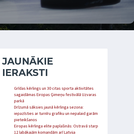
JAUNĀKIE
IERAKSTI
Grīdas kērlings un 30 citas sporta aktivitātes
sagaidāmas Eiropas Ģimeņu festivālā Uzvaras
parkā
Drīzumā sāksies jaunā kērlinga sezona:
iepazīsties ar turnīru grafiku un nepalaid garām
pieteikšanos
Eiropas kērlinga elite paplašinās: Ostravā starp
12 labākajām komandām arī Latvija