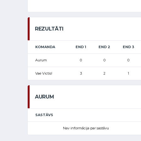
REZULTĀTI
KOMANDA
END 1
END 2
END 3
Aurum
0
0
0
Vae Victis!
3
2
1
AURUM
SASTĀVS
Nav informācija par sastāvu