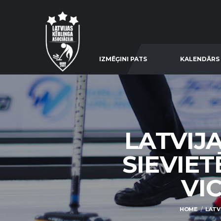
IZMĒĢINI PATS
KALENDĀRS
LATVIJ
SIEVIE
VIC
HOME
LATV