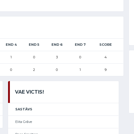
END 4
END 5
END 6
END 7
SCORE
1
0
3
0
4
0
2
0
1
9
VAE VICTIS!
SASTĀVS
Elita Grāve