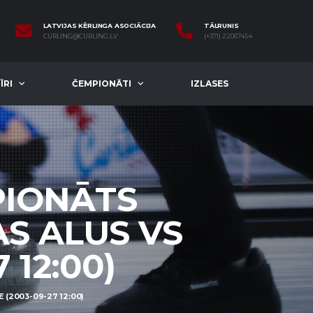
LATVIJAS KĒRLINGA ASOCIĀCIJA
TĀLRUNIS
CURLING@CURLING.LV
(+371) 22067454
ĪRI
ČEMPIONĀTI
IZLASES
PIONĀTS
AS ALUS VS
 12:00)
(2003-09-27 12:00)