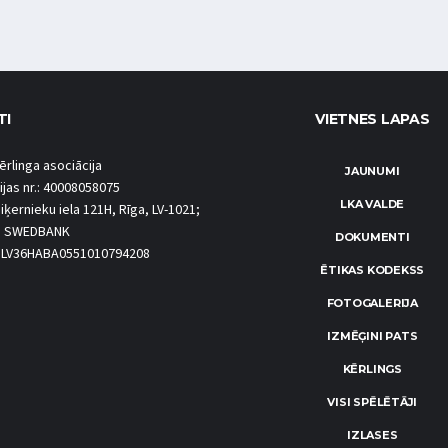
TI
VIETNES LAPAS
ērlinga asociācija
JAUNUMI
ijas nr.: 40008058075
LKA VALDE
iķernieku iela 121H, Rīga, LV-1021;
S SWEDBANK
DOKUMENTI
.: LV36HABA0551010794208
ĒTIKAS KODEKSS
FOTOGALERIJA
IZMĒĢINI PATS
KĒRLINGS
VISI SPĒLĒTĀJI
IZLASES