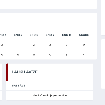
ND 4
END 5
END 6
END 7
END 8
SCORE
2
1
2
2
0
9
0
0
0
0
1
4
LAUKU AVĪZE
SASTĀVS
Nav informācija par sastāvu