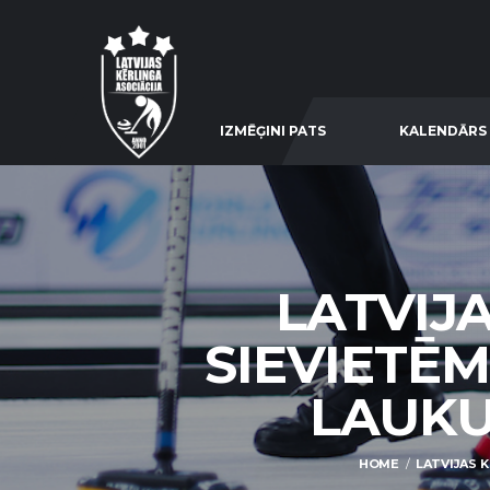
IZMĒĢINI PATS
KALENDĀRS
LATVIJ
SIEVIETĒM
LAUKU 
HOME
LATVIJAS K