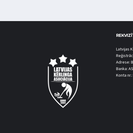
REKVIZĪ
Latvijas K
Reģistrāc
Adrese: B
Banka: A
Konta nr