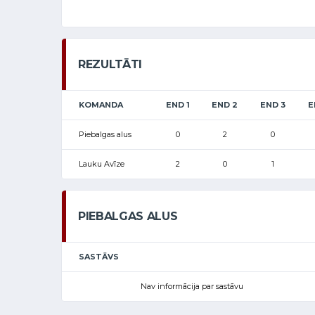
REZULTĀTI
KOMANDA
END 1
END 2
END 3
E
Piebalgas alus
0
2
0
Lauku Avīze
2
0
1
PIEBALGAS ALUS
SASTĀVS
Nav informācija par sastāvu