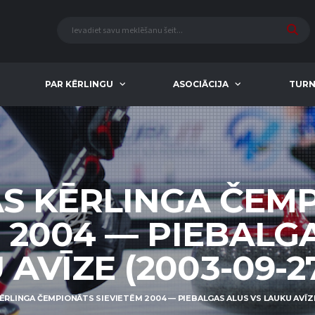
PAR KĒRLINGU
ASOCIĀCIJA
TURN
AS KĒRLINGA ČEM
 2004 — PIEBALG
AVĪZE (2003-09-27
ĒRLINGA ČEMPIONĀTS SIEVIETĒM 2004 — PIEBALGAS ALUS VS LAUKU AVĪZE 