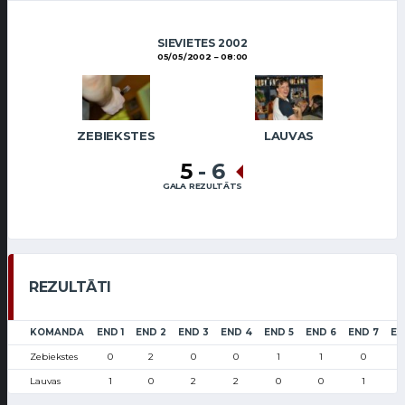
SIEVIETES 2002
05/05/2002
08:00
ZEBIEKSTES
LAUVAS
5
-
6
GALA REZULTĀTS
REZULTĀTI
KOMANDA
END 1
END 2
END 3
END 4
END 5
END 6
END 7
EN
Zebiekstes
0
2
0
0
1
1
0
Lauvas
1
0
2
2
0
0
1