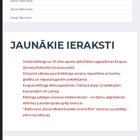
Ilona Ratniece
Jānis Ratnieks
Inese Bernere
JAUNĀKIE IERAKSTI
Grīdas kērlings un 30 citas sporta aktivitātes sagaidāmas Eiropas
Ģimeņu festivālā Uzvaras parkā
Drīzumā sāksies jaunā kērlinga sezona: iepazīsties ar turnīru
grafiku un nepalaid garām pieteikšanos
Eiropas kērlinga elite paplašinās: Ostravā starp 12 labākajām
komandām arī Latvija
Kērlinga jubilejas sezonas lielākie lēcieni – no dāmu atgriešanās
elitē līdz paraolimpisko spēļu bronzai
“Balticovo Latvian Mixed Doubles Grand Prix” sezonas uzvarētāji –
pāris no Lietuvas