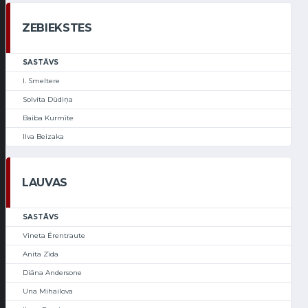
ZEBIEKSTES
SASTĀVS
I. Smeltere
Solvita Dūdiņa
Baiba Kurmīte
Ilva Beizaka
LAUVAS
SASTĀVS
Vineta Ērentraute
Anita Zīda
Diāna Andersone
Una Mihailova