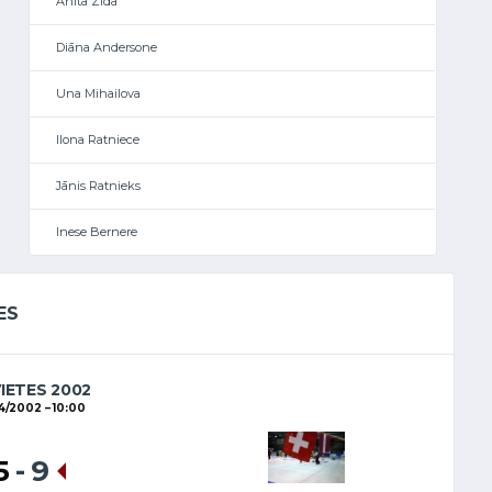
Anita Zīda
Diāna Andersone
Una Mihailova
Ilona Ratniece
Jānis Ratnieks
Inese Bernere
ES
VIETES 2002
4/2002
10:00
5
-
9