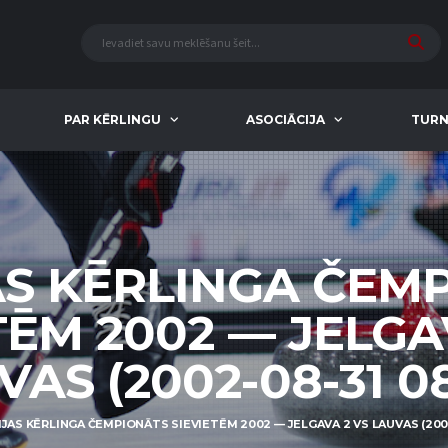
PAR KĒRLINGU
ASOCIĀCIJA
TURN
AS KĒRLINGA ČEM
TĒM 2002 — JELGA
VAS (2002-08-31 08
IJAS KĒRLINGA ČEMPIONĀTS SIEVIETĒM 2002 — JELGAVA 2 VS LAUVAS (2002