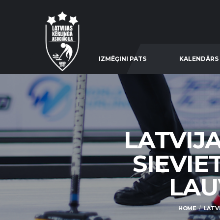
IZMĒĢINI PATS
KALENDĀRS
LATVIJ
SIEVIE
LAU
HOME
LATV