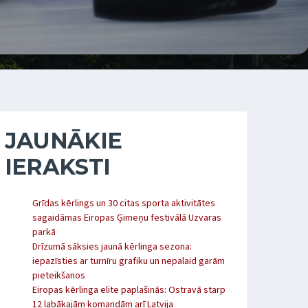
JAUNĀKIE
IERAKSTI
Grīdas kērlings un 30 citas sporta aktivitātes
sagaidāmas Eiropas Ģimeņu festivālā Uzvaras
parkā
Drīzumā sāksies jaunā kērlinga sezona:
iepazīsties ar turnīru grafiku un nepalaid garām
pieteikšanos
Eiropas kērlinga elite paplašinās: Ostravā starp
12 labākajām komandām arī Latvija