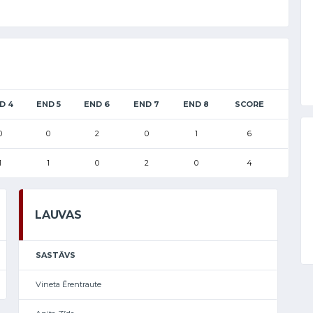
D 4
END 5
END 6
END 7
END 8
SCORE
0
0
2
0
1
6
1
1
0
2
0
4
LAUVAS
SASTĀVS
Vineta Ērentraute