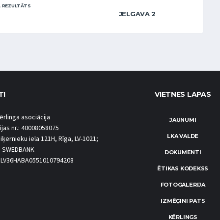
 REZULTĀTS
JELGAVA 2
TI
VIETNES LAPAS
ērlinga asociācija
JAUNUMI
ijas nr.: 40008058075
LKA VALDE
iķernieku iela 121H, Rīga, LV-1021;
S SWEDBANK
DOKUMENTI
.: LV36HABA0551010794208
ĒTIKAS KODEKSS
FOTOGALERIJA
IZMĒĢINI PATS
KĒRLINGS