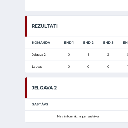
REZULTĀTI
KOMANDA
END 1
END 2
END 3
EN
Jelgava 2
0
1
2
Lauvas
0
0
0
JELGAVA 2
SASTĀVS
Nav informācija par sastāvu