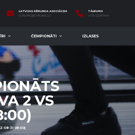
LATVIJAS KĒRLINGA ASOCIĀCIJA
TĀLRUNIS
CURLING@CURLING.LV
(+371) 22067454
ĪRI
ČEMPIONĀTI
IZLASES
PIONĀTS
VA 2 VS
:00)
-08-31 08:00)