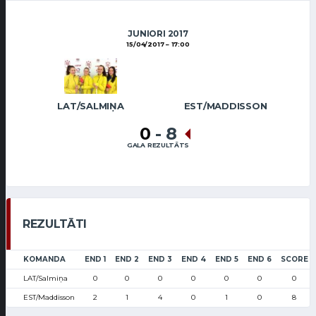
JUNIORI 2017
15/04/2017
17:00
LAT/SALMIŅA
EST/MADDISSON
0
-
8
GALA REZULTĀTS
REZULTĀTI
KOMANDA
END 1
END 2
END 3
END 4
END 5
END 6
SCORE
LAT/Salmiņa
0
0
0
0
0
0
0
EST/Maddisson
2
1
4
0
1
0
8