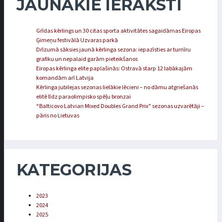
JAUNĀKIE IERAKSTI
Grīdas kērlings un 30 citas sporta aktivitātes sagaidāmas Eiropas
Ģimeņu festivālā Uzvaras parkā
Drīzumā sāksies jaunā kērlinga sezona: iepazīsties ar turnīru
grafiku un nepalaid garām pieteikšanos
Eiropas kērlinga elite paplašinās: Ostravā starp 12 labākajām
komandām arī Latvija
Kērlinga jubilejas sezonas lielākie lēcieni – no dāmu atgriešanās
elitē līdz paraolimpisko spēļu bronzai
“Balticovo Latvian Mixed Doubles Grand Prix” sezonas uzvarētāji –
pāris no Lietuvas
KATEGORIJAS
2023
2024
2025