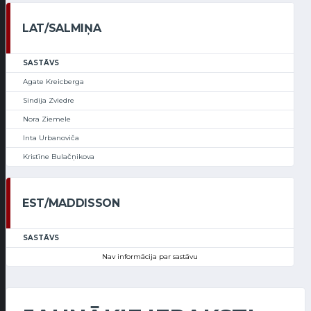
LAT/SALMIŅA
SASTĀVS
Agate Kreicberga
Sindija Zviedre
Nora Ziemele
Inta Urbanoviča
Kristīne Bulačņikova
EST/MADDISSON
SASTĀVS
Nav informācija par sastāvu