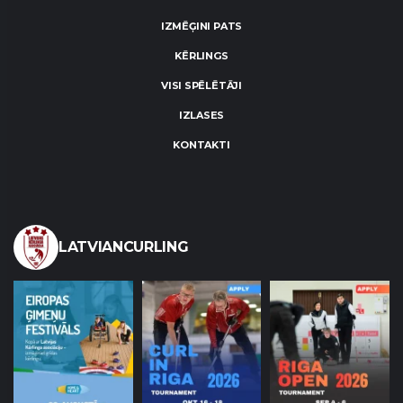
IZMĒĢINI PATS
KĒRLINGS
VISI SPĒLĒTĀJI
IZLASES
KONTAKTI
LATVIANCURLING