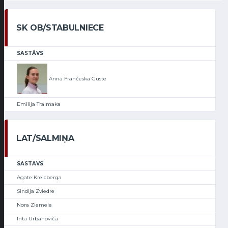
SK OB/STABULNIECE
SASTĀVS
Anna Frančeska Guste
Emīlija Tralmaka
LAT/SALMIŅA
SASTĀVS
Agate Kreicberga
Sindija Zviedre
Nora Ziemele
Inta Urbanoviča