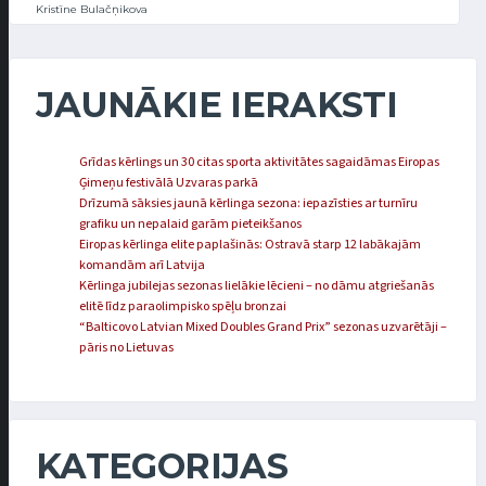
Kristīne Bulačņikova
JAUNĀKIE IERAKSTI
Grīdas kērlings un 30 citas sporta aktivitātes sagaidāmas Eiropas
Ģimeņu festivālā Uzvaras parkā
Drīzumā sāksies jaunā kērlinga sezona: iepazīsties ar turnīru
grafiku un nepalaid garām pieteikšanos
Eiropas kērlinga elite paplašinās: Ostravā starp 12 labākajām
komandām arī Latvija
Kērlinga jubilejas sezonas lielākie lēcieni – no dāmu atgriešanās
elitē līdz paraolimpisko spēļu bronzai
“Balticovo Latvian Mixed Doubles Grand Prix” sezonas uzvarētāji –
pāris no Lietuvas
KATEGORIJAS