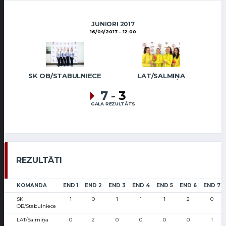
JUNIORI 2017
16/04/2017
12:00
SK OB/STABULNIECE
LAT/SALMIŅA
7
-
3
GALA REZULTĀTS
REZULTĀTI
KOMANDA
END 1
END 2
END 3
END 4
END 5
END 6
END 7
SK
1
0
1
1
1
2
0
OB/Stabulniece
LAT/Salmiņa
0
2
0
0
0
0
1