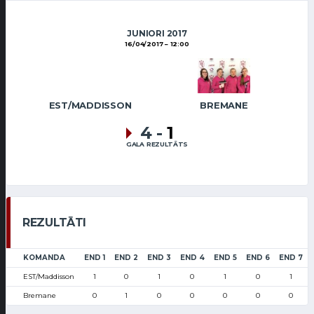
JUNIORI 2017
16/04/2017
12:00
EST/MADDISSON
BREMANE
4
-
1
GALA REZULTĀTS
REZULTĀTI
KOMANDA
END 1
END 2
END 3
END 4
END 5
END 6
END 7
EST/Maddisson
1
0
1
0
1
0
1
Bremane
0
1
0
0
0
0
0