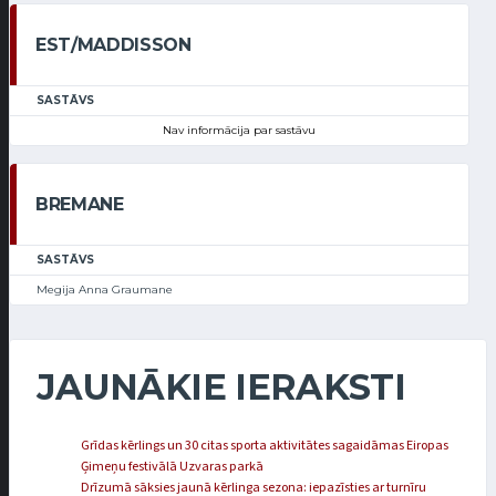
EST/MADDISSON
SASTĀVS
Nav informācija par sastāvu
BREMANE
SASTĀVS
Megija Anna Graumane
JAUNĀKIE IERAKSTI
Grīdas kērlings un 30 citas sporta aktivitātes sagaidāmas Eiropas
Ģimeņu festivālā Uzvaras parkā
Drīzumā sāksies jaunā kērlinga sezona: iepazīsties ar turnīru