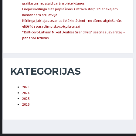
grafiku un nepalaid garām pieteikšanos
Eiropas kērlinga elite paplašinās: Ostravā starp 12 labākajām
komandām arī Latvija
Kērlinga jubilejas sezonas lielākie lēcieni – no dāmu atgriešanās
elitē līdz paraolimpisko spēļu bronzai
“Balticovo Latvian Mixed Doubles Grand Prix” sezonas uzvarētāji –
pāris no Lietuvas
KATEGORIJAS
2023
2024
2025
2026