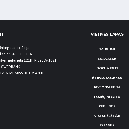
TI
VIETNES LAPAS
ērlinga asociācija
JAUNUMI
ijas nr.: 40008058075
LKA VALDE
iķernieku iela 121H, Rīga, LV-1021;
S SWEDBANK
DOKUMENTI
.: LV36HABA0551010794208
ĒTIKAS KODEKSS
FOTOGALERIJA
IZMĒĢINI PATS
KĒRLINGS
VISI SPĒLĒTĀJI
IZLASES