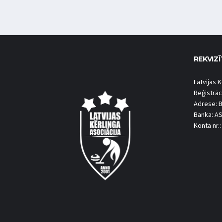
REKVIZĪ
Latvijas K
Reģistrāc
Adrese: B
Banka: A
Konta nr