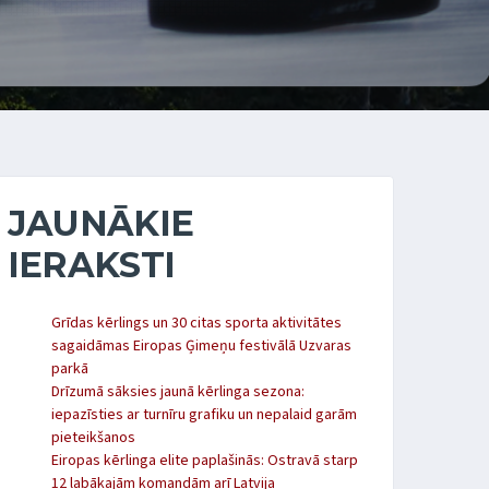
JAUNĀKIE
IERAKSTI
Grīdas kērlings un 30 citas sporta aktivitātes
sagaidāmas Eiropas Ģimeņu festivālā Uzvaras
parkā
Drīzumā sāksies jaunā kērlinga sezona:
iepazīsties ar turnīru grafiku un nepalaid garām
pieteikšanos
Eiropas kērlinga elite paplašinās: Ostravā starp
12 labākajām komandām arī Latvija