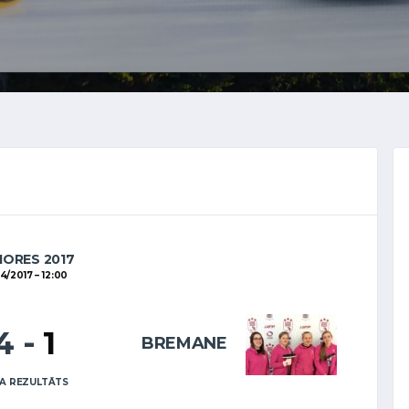
IORES 2017
04/2017
12:00
4
-
1
BREMANE
A REZULTĀTS