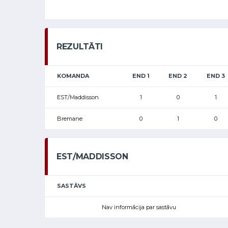
REZULTĀTI
KOMANDA
END 1
END 2
END 3
EST/Maddisson
1
0
1
Bremane
0
1
0
EST/MADDISSON
SASTĀVS
Nav informācija par sastāvu