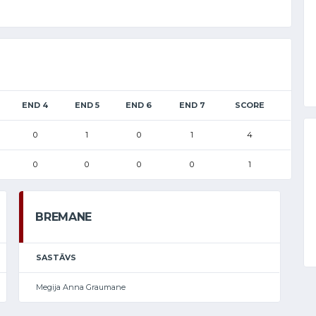
END 4
END 5
END 6
END 7
SCORE
0
1
0
1
4
0
0
0
0
1
BREMANE
SASTĀVS
Megija Anna Graumane