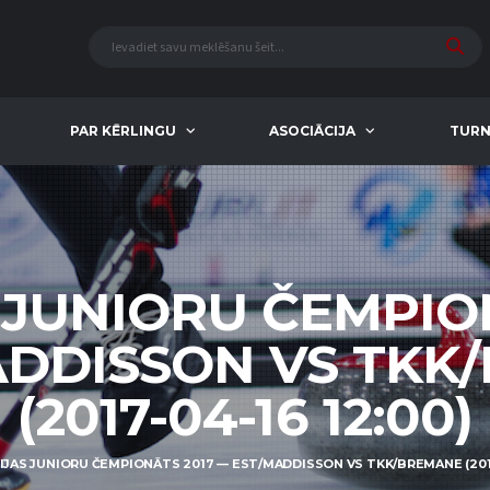
PAR KĒRLINGU
ASOCIĀCIJA
TURN
 JUNIORU ČEMPIO
ADDISSON VS TKK
(2017-04-16 12:00)
IJAS JUNIORU ČEMPIONĀTS 2017 — EST/MADDISSON VS TKK/BREMANE (2017