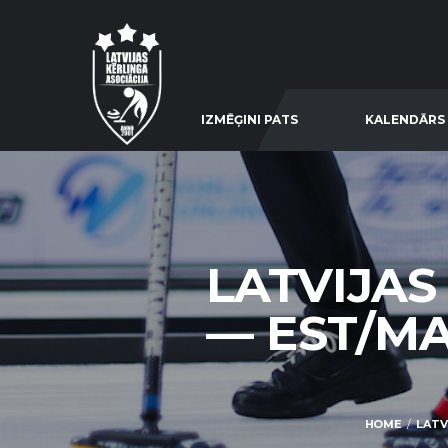
IZMĒĢINI PATS
KALENDĀRS
LATVIJAS
— EST/M
HOME
LATV