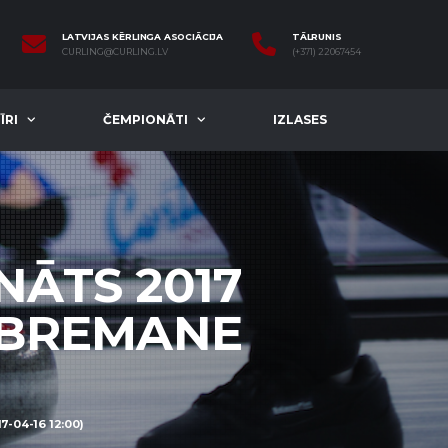
LATVIJAS KĒRLINGA ASOCIĀCIJA
TĀLRUNIS
CURLING@CURLING.LV
(+371) 22067454
ĪRI
ČEMPIONĀTI
IZLASES
NĀTS 2017
/BREMANE
-04-16 12:00)