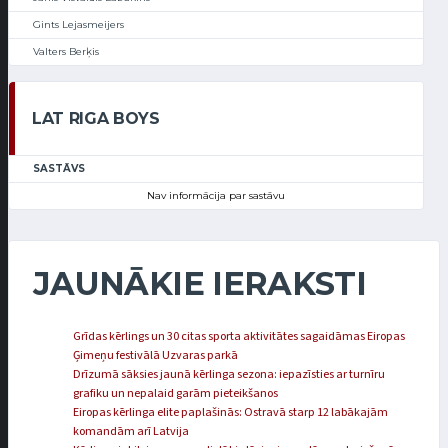
Gints Lejasmeijers
Valters Berķis
LAT RIGA BOYS
SASTĀVS
Nav informācija par sastāvu
JAUNĀKIE IERAKSTI
Grīdas kērlings un 30 citas sporta aktivitātes sagaidāmas Eiropas
Ģimeņu festivālā Uzvaras parkā
Drīzumā sāksies jaunā kērlinga sezona: iepazīsties ar turnīru
grafiku un nepalaid garām pieteikšanos
Eiropas kērlinga elite paplašinās: Ostravā starp 12 labākajām
komandām arī Latvija