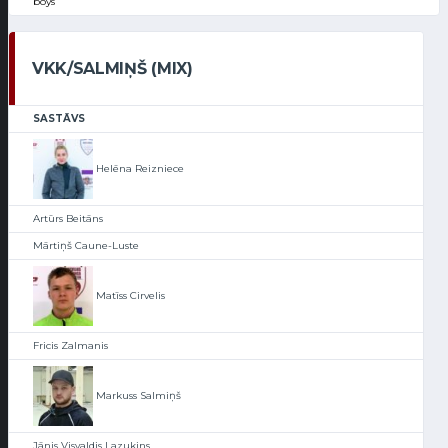
boys
VKK/SALMIŅŠ (MIX)
SASTĀVS
Helēna Reizniece
Artūrs Beitāns
Mārtiņš Caune-Luste
Matīss Cirvelis
Fricis Zalmanis
Markuss Salmiņš
Jānis Visvaldis Lazukins