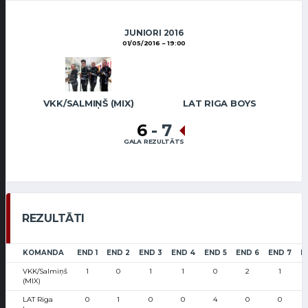
JUNIORI 2016
01/05/2016
19:00
VKK/SALMIŅŠ (MIX)
LAT RIGA BOYS
6
-
7
GALA REZULTĀTS
REZULTĀTI
KOMANDA
END 1
END 2
END 3
END 4
END 5
END 6
END 7
E
VKK/Salmiņš
1
0
1
1
0
2
1
(MIX)
LAT Riga
0
1
0
0
4
0
0