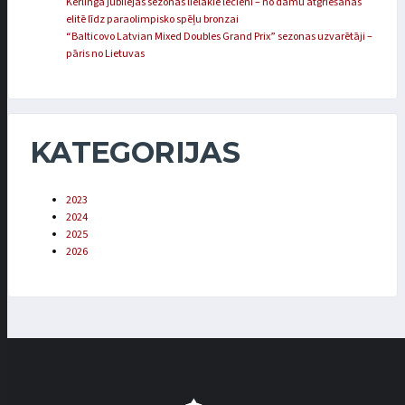
Kērlinga jubilejas sezonas lielākie lēcieni – no dāmu atgriešanās
elitē līdz paraolimpisko spēļu bronzai
“Balticovo Latvian Mixed Doubles Grand Prix” sezonas uzvarētāji –
pāris no Lietuvas
KATEGORIJAS
2023
2024
2025
2026