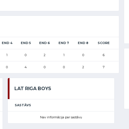
END 4
END 5
END 6
END 7
END 8
SCORE
1
0
2
1
0
6
0
4
0
0
2
7
LAT RIGA BOYS
SASTĀVS
Nav informācija par sastāvu