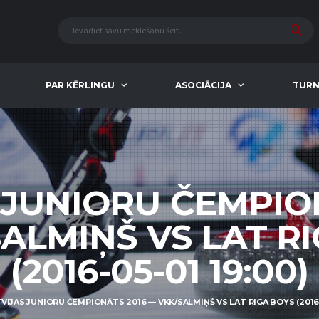
PAR KĒRLINGU
ASOCIĀCIJA
TURN
 JUNIORU ČEMPIO
ALMIŅŠ VS LAT R
(2016-05-01 19:00)
VIJAS JUNIORU ČEMPIONĀTS 2016 — VKK/SALMIŅŠ VS LAT RIGA BOYS (2016-