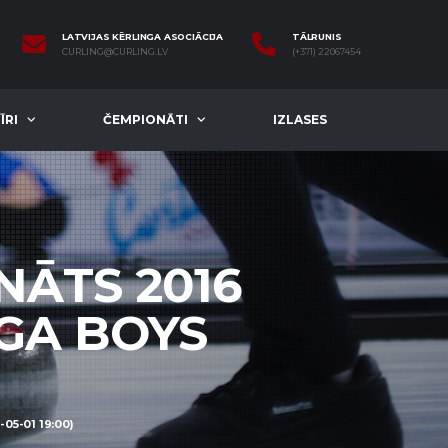
LATVIJAS KĒRLINGA ASOCIĀCIJA
TĀLRUNIS
CURLING@CURLING.LV
(+371) 22067454
ĪRI
ČEMPIONĀTI
IZLASES
NĀTS 2016
IGA BOYS
05-01 19:00)