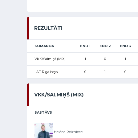
REZULTĀTI
KOMANDA
END 1
END 2
END 3
VKK/Salmiņš (MIX)
1
0
1
LAT Riga boys
0
1
0
VKK/SALMIŅŠ (MIX)
SASTĀVS
Helēna Reizniece