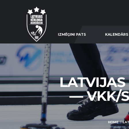
IZMĒĢINI PATS
KALENDĀRS
LATVIJAS
— VKK/S
HOME
LAT