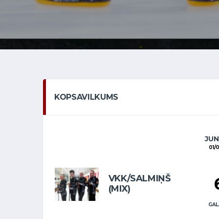
KOPSAVILKUMS
JUN
01/
VKK/SALMIŅŠ
(MIX)
GAL