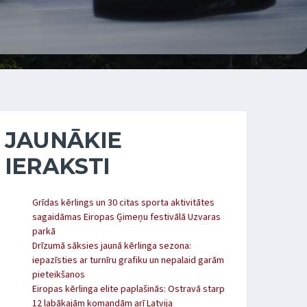
JAUNĀKIE
IERAKSTI
Grīdas kērlings un 30 citas sporta aktivitātes
sagaidāmas Eiropas Ģimeņu festivālā Uzvaras
parkā
Drīzumā sāksies jaunā kērlinga sezona:
iepazīsties ar turnīru grafiku un nepalaid garām
pieteikšanos
Eiropas kērlinga elite paplašinās: Ostravā starp
12 labākajām komandām arī Latvija