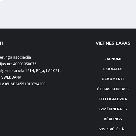
TI
VIETNES LAPAS
ērlinga asociācija
JAUNUMI
ijas nr.: 40008058075
LKA VALDE
iķernieku iela 121H, Rīga, LV-1021;
S SWEDBANK
DOKUMENTI
.: LV36HABA0551010794208
ĒTIKAS KODEKSS
FOTOGALERIJA
IZMĒĢINI PATS
KĒRLINGS
VISI SPĒLĒTĀJI