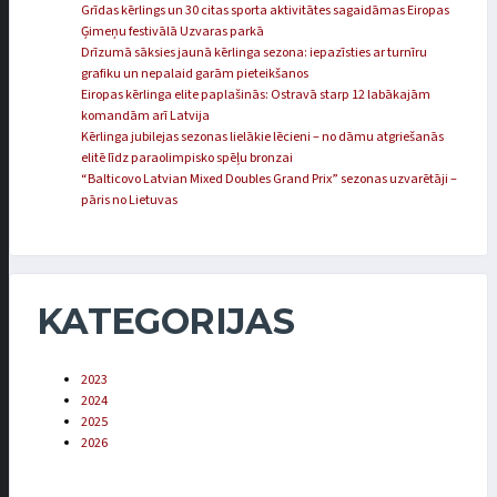
Grīdas kērlings un 30 citas sporta aktivitātes sagaidāmas Eiropas
Ģimeņu festivālā Uzvaras parkā
Drīzumā sāksies jaunā kērlinga sezona: iepazīsties ar turnīru
grafiku un nepalaid garām pieteikšanos
Eiropas kērlinga elite paplašinās: Ostravā starp 12 labākajām
komandām arī Latvija
Kērlinga jubilejas sezonas lielākie lēcieni – no dāmu atgriešanās
elitē līdz paraolimpisko spēļu bronzai
“Balticovo Latvian Mixed Doubles Grand Prix” sezonas uzvarētāji –
pāris no Lietuvas
KATEGORIJAS
2023
2024
2025
2026