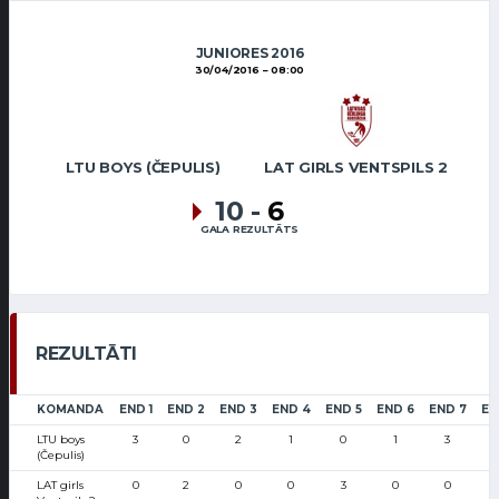
JUNIORES 2016
30/04/2016
08:00
LTU BOYS (ČEPULIS)
LAT GIRLS VENTSPILS 2
10
-
6
GALA REZULTĀTS
REZULTĀTI
KOMANDA
END 1
END 2
END 3
END 4
END 5
END 6
END 7
EN
LTU boys
3
0
2
1
0
1
3
(Čepulis)
LAT girls
0
2
0
0
3
0
0