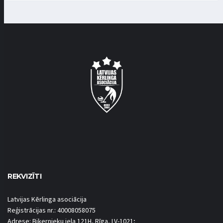
REKVIZĪTI
Latvijas Kērlinga asociācija
Reģistrācijas nr.: 40008058075
Adrese: Biķernieku iela 121H, Rīga, LV-1021;