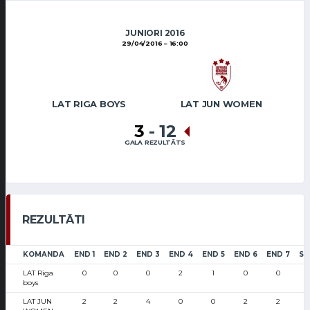
JUNIORI 2016
29/04/2016
16:00
LAT RIGA BOYS
LAT JUN WOMEN
3
-
12
GALA REZULTĀTS
REZULTĀTI
KOMANDA
END 1
END 2
END 3
END 4
END 5
END 6
END 7
SC
LAT Riga
0
0
0
2
1
0
0
boys
LAT JUN
2
2
4
0
0
2
2