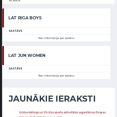
WOMEN
LAT RIGA BOYS
SASTĀVS
Nav informācija par sastāvu
LAT JUN WOMEN
SASTĀVS
Nav informācija par sastāvu
JAUNĀKIE IERAKSTI
Grīdas kērlings un 30 citas sporta aktivitātes sagaidāmas Eiropas