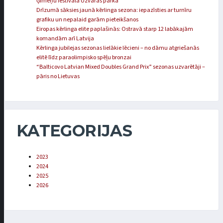
Ģimeņu festivālā Uzvaras parkā
Drīzumā sāksies jaunā kērlinga sezona: iepazīsties ar turnīru
grafiku un nepalaid garām pieteikšanos
Eiropas kērlinga elite paplašinās: Ostravā starp 12 labākajām
komandām arī Latvija
Kērlinga jubilejas sezonas lielākie lēcieni – no dāmu atgriešanās
elitē līdz paraolimpisko spēļu bronzai
“Balticovo Latvian Mixed Doubles Grand Prix” sezonas uzvarētāji –
pāris no Lietuvas
KATEGORIJAS
2023
2024
2025
2026