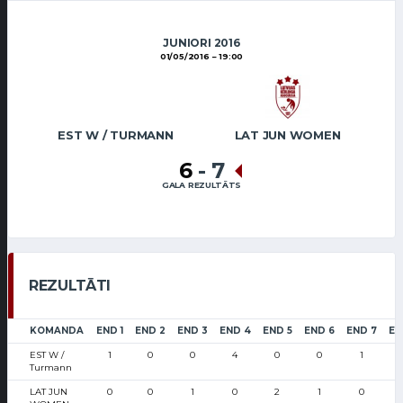
JUNIORI 2016
01/05/2016
19:00
EST W / TURMANN
LAT JUN WOMEN
6
-
7
GALA REZULTĀTS
REZULTĀTI
KOMANDA
END 1
END 2
END 3
END 4
END 5
END 6
END 7
EN
EST W /
1
0
0
4
0
0
1
Turmann
LAT JUN
0
0
1
0
2
1
0