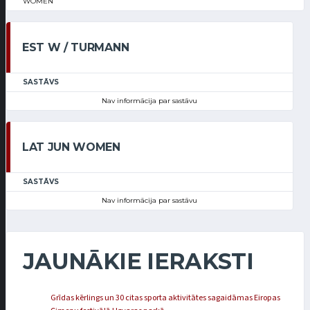
WOMEN
EST W / TURMANN
SASTĀVS
Nav informācija par sastāvu
LAT JUN WOMEN
SASTĀVS
Nav informācija par sastāvu
JAUNĀKIE IERAKSTI
Grīdas kērlings un 30 citas sporta aktivitātes sagaidāmas Eiropas