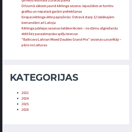
Ģimeņu festivālā Uzvaras parkā
Drīzumā sāksies jaunā kērlinga sezona: iepazīsties ar turnīru
grafiku un nepalaid garām pieteikšanos
Eiropas kērlinga elite paplašinās: Ostravā starp 12 labākajām
komandām arī Latvija
Kērlinga jubilejas sezonas lielākie lēcieni – no dāmu atgriešanās
elitē līdz paraolimpisko spēļu bronzai
“Balticovo Latvian Mixed Doubles Grand Prix” sezonas uzvarētāji –
pāris no Lietuvas
KATEGORIJAS
2023
2024
2025
2026