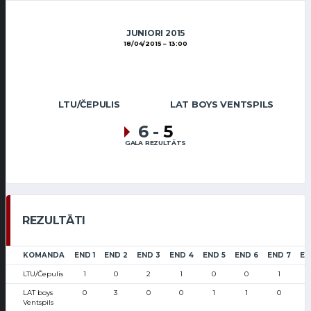
JUNIORI 2015
18/04/2015
13:00
LTU/ČEPULIS
LAT BOYS VENTSPILS
6
-
5
GALA REZULTĀTS
REZULTĀTI
KOMANDA
END 1
END 2
END 3
END 4
END 5
END 6
END 7
EN
LTU/Čepulis
1
0
2
1
0
0
1
LAT boys
0
3
0
0
1
1
0
Ventspils