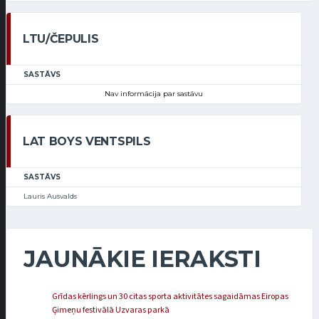
LTU/ČEPULIS
SASTĀVS
Nav informācija par sastāvu
LAT BOYS VENTSPILS
SASTĀVS
Lauris Ausvalds
JAUNĀKIE IERAKSTI
Grīdas kērlings un 30 citas sporta aktivitātes sagaidāmas Eiropas
Ģimeņu festivālā Uzvaras parkā