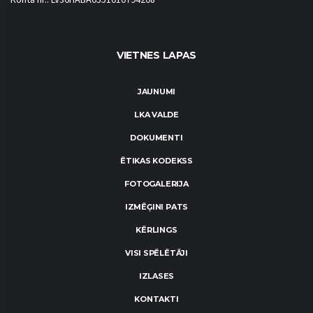
Konta nr.: LV36HABA0551010794208
VIETNES LAPAS
JAUNUMI
LKA VALDE
DOKUMENTI
ĒTIKAS KODEKSS
FOTOGALERIJA
IZMĒĢINI PATS
KĒRLINGS
VISI SPĒLĒTĀJI
IZLASES
KONTAKTI