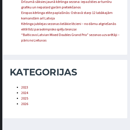
Drīzumā sāksies jaunā kērlinga sezona: iepazīsties ar turnīru
grafiku un nepalaid garām pieteikšanos
Eiropas kērlinga elite paplašinās: Ostravā starp 12 labākajām
komandām arī Latvija
Kērlinga jubilejas sezonas lielākie lēcieni – no dāmu atgriešanās
elitē līdz paraolimpisko spēļu bronzai
“Balticovo Latvian Mixed Doubles Grand Prix” sezonas uzvarētāji –
pāris no Lietuvas
KATEGORIJAS
2023
2024
2025
2026