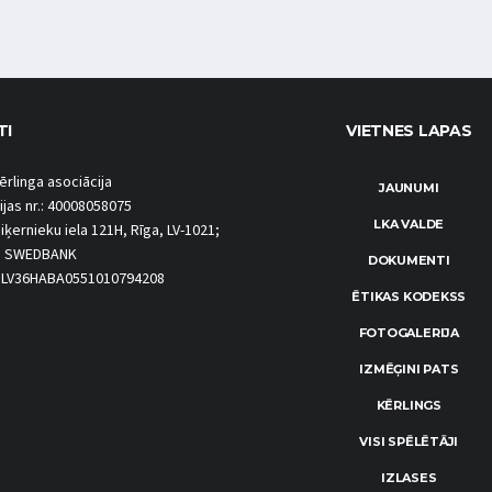
TI
VIETNES LAPAS
ērlinga asociācija
JAUNUMI
ijas nr.: 40008058075
LKA VALDE
iķernieku iela 121H, Rīga, LV-1021;
S SWEDBANK
DOKUMENTI
.: LV36HABA0551010794208
ĒTIKAS KODEKSS
FOTOGALERIJA
IZMĒĢINI PATS
KĒRLINGS
VISI SPĒLĒTĀJI
IZLASES