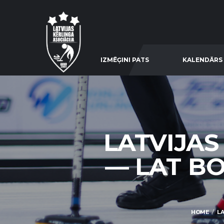
IZMĒĢINI PATS
KALENDĀRS
LATVIJAS
— LAT BOY
HOME
LA