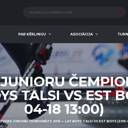
PAR KĒRLINGU
ASOCIĀCIJA
TURN
 JUNIORU ČEMPIO
S TALSI VS EST B
04-18 13:00)
TVIJAS JUNIORU ČEMPIONĀTS 2015 — LAT BOYS TALSI VS EST BOYS (2015-0