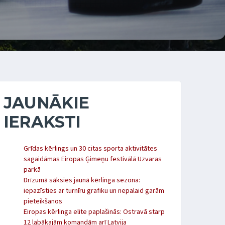
JAUNĀKIE
IERAKSTI
Grīdas kērlings un 30 citas sporta aktivitātes
sagaidāmas Eiropas Ģimeņu festivālā Uzvaras
parkā
Drīzumā sāksies jaunā kērlinga sezona:
iepazīsties ar turnīru grafiku un nepalaid garām
pieteikšanos
Eiropas kērlinga elite paplašinās: Ostravā starp
12 labākajām komandām arī Latvija