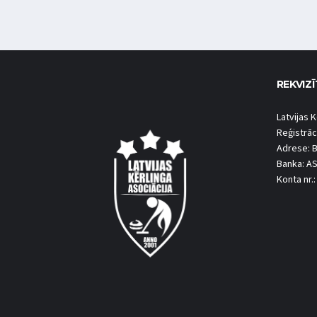
REKVIZĪ
Latvijas K
Reģistrāc
Adrese: B
Banka: A
Konta nr