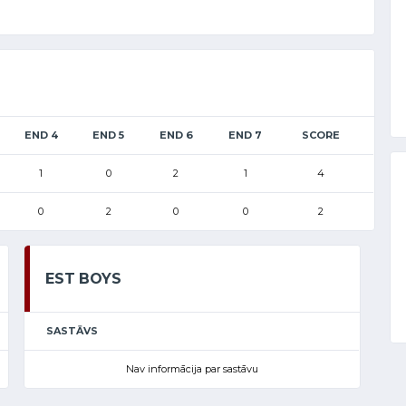
END 4
END 5
END 6
END 7
SCORE
1
0
2
1
4
0
2
0
0
2
EST BOYS
SASTĀVS
Nav informācija par sastāvu