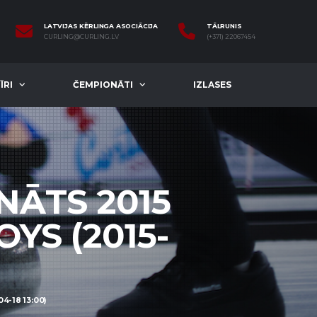
LATVIJAS KĒRLINGA ASOCIĀCIJA
TĀLRUNIS
CURLING@CURLING.LV
(+371) 22067454
ĪRI
ČEMPIONĀTI
IZLASES
NĀTS 2015
OYS (2015-
4-18 13:00)