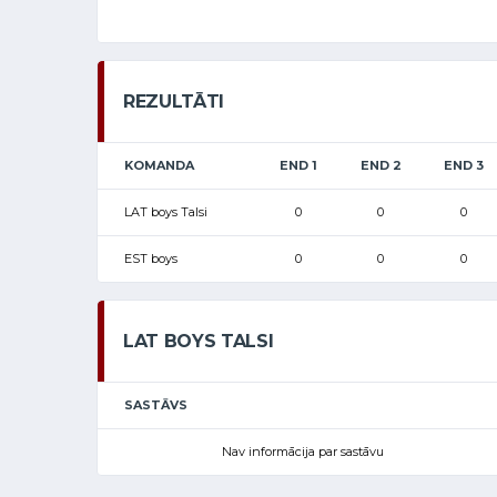
REZULTĀTI
KOMANDA
END 1
END 2
END 3
LAT boys Talsi
0
0
0
EST boys
0
0
0
LAT BOYS TALSI
SASTĀVS
Nav informācija par sastāvu