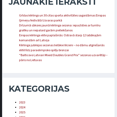
JAUNĀKIE IERAKSTI
Grīdas kērlings un 30 citas sporta aktivitātes sagaidāmas Eiropas
Ģimeņu festivālā Uzvaras parkā
Drīzumā sāksies jaunā kērlinga sezona: iepazīsties ar turnīru
grafiku un nepalaid garām pieteikšanos
Eiropas kērlinga elite paplašinās: Ostravā starp 12 labākajām
komandām arī Latvija
Kērlinga jubilejas sezonas lielākie lēcieni – no dāmu atgriešanās
elitē līdz paraolimpisko spēļu bronzai
“Balticovo Latvian Mixed Doubles Grand Prix” sezonas uzvarētāji –
pāris no Lietuvas
KATEGORIJAS
2023
2024
2025