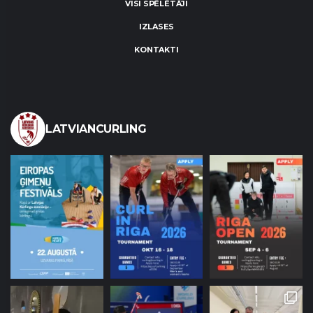
VISI SPĒLĒTĀJI
IZLASES
KONTAKTI
LATVIANCURLING