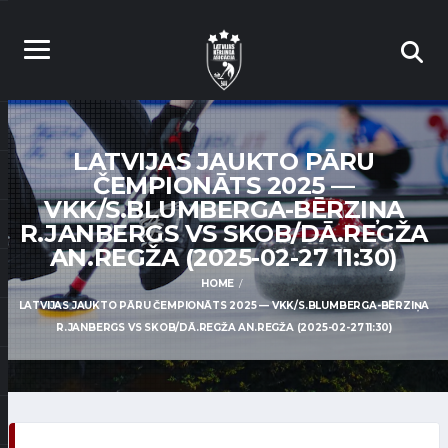
LATVIJAS JAUKTO PĀRU
ČEMPIONĀTS 2025 —
VKK/S.BLUMBERGA-BĒRZIŅA
R.JANBERGS VS SKOB/DĀ.REGŽA
AN.REGŽA (2025-02-27 11:30)
HOME
LATVIJAS JAUKTO PĀRU ČEMPIONĀTS 2025 — VKK/S.BLUMBERGA-BĒRZIŅA
R.JANBERGS VS SKOB/DĀ.REGŽA AN.REGŽA (2025-02-27 11:30)