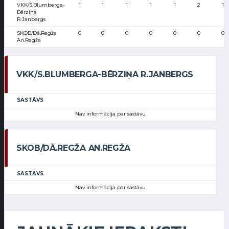
VKK/S.Blumberga-
1
1
1
1
1
2
1
Bērziņa
R.Janbergs
SKOB/Dā.Regža
0
0
0
0
0
0
0
An.Regža
VKK/S.BLUMBERGA-BĒRZIŅA R.JANBERGS
SASTĀVS
Nav informācija par sastāvu
SKOB/DĀ.REGŽA AN.REGŽA
SASTĀVS
Nav informācija par sastāvu