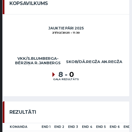
KOPSAVILKUMS
JAUKTIE PĀRI 2025
27/02/2025
11:30
VKK/S.BLUMBERGA-
SKOB/DĀ.REGŽA AN.REGŽA
BĒRZIŅA R.JANBERGS
8
-
0
GALA REZULTĀTS
REZULTĀTI
KOMANDA
END 1
END 2
END 3
END 4
END 5
END 6
END 