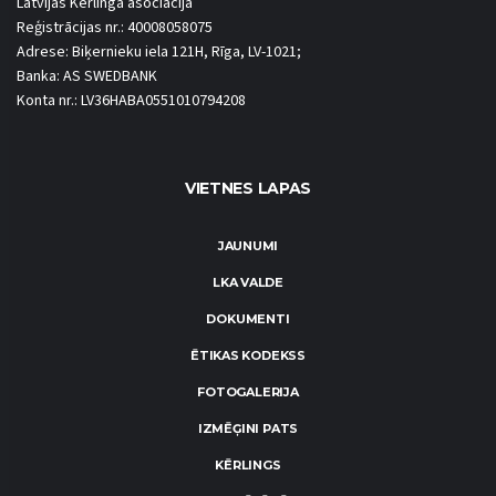
Latvijas Kērlinga asociācija
Reģistrācijas nr.: 40008058075
Adrese: Biķernieku iela 121H, Rīga, LV-1021;
Banka: AS SWEDBANK
Konta nr.: LV36HABA0551010794208
VIETNES LAPAS
JAUNUMI
LKA VALDE
DOKUMENTI
ĒTIKAS KODEKSS
FOTOGALERIJA
IZMĒĢINI PATS
KĒRLINGS