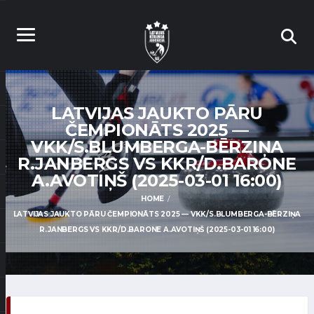
LATVIJAS JAUKTO PĀRU
ČEMPIONĀTS 2025 —
VKK/S.BLUMBERGA-BĒRZIŅA
R.JANBERGS VS KKR/D.BARONE
A.AVOTIŅŠ (2025-03-01 16:00)
HOME
LATVIJAS JAUKTO PĀRU ČEMPIONĀTS 2025 — VKK/S.BLUMBERGA-BĒRZIŅA
R.JANBERGS VS KKR/D.BARONE A.AVOTIŅŠ (2025-03-01 16:00)