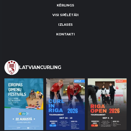
KĒRLINGS
VISI SPĒLĒTĀJI
IZLASES
KONTAKTI
LATVIANCURLING