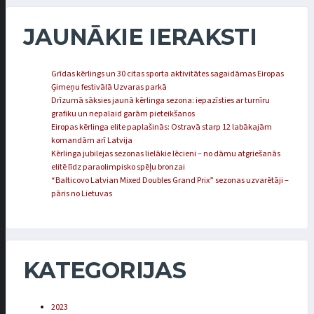
JAUNĀKIE IERAKSTI
Grīdas kērlings un 30 citas sporta aktivitātes sagaidāmas Eiropas
Ģimeņu festivālā Uzvaras parkā
Drīzumā sāksies jaunā kērlinga sezona: iepazīsties ar turnīru
grafiku un nepalaid garām pieteikšanos
Eiropas kērlinga elite paplašinās: Ostravā starp 12 labākajām
komandām arī Latvija
Kērlinga jubilejas sezonas lielākie lēcieni – no dāmu atgriešanās
elitē līdz paraolimpisko spēļu bronzai
“Balticovo Latvian Mixed Doubles Grand Prix” sezonas uzvarētāji –
pāris no Lietuvas
KATEGORIJAS
2023