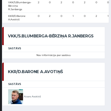
VKK/S.Blumberga-
2
0
2
0
2
0
0
Bērziņa
R.Janbergs
KKR/D.Barone
0
2
0
1
0
2
1
A.Avotiņš
VKK/S.BLUMBERGA-BĒRZIŅA R.JANBERGS
SASTĀVS
Nav informācija par sastāvu
KKR/D.BARONE A.AVOTIŅŠ
SASTĀVS
Aivars Avotiņš