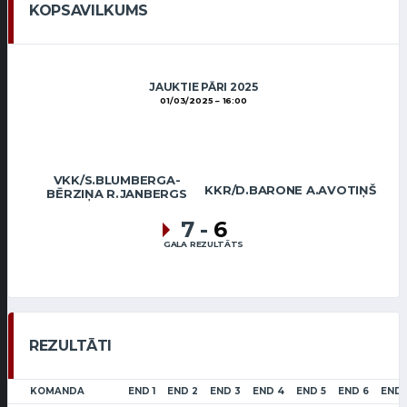
KOPSAVILKUMS
JAUKTIE PĀRI 2025
01/03/2025
16:00
VKK/S.BLUMBERGA-
KKR/D.BARONE A.AVOTIŅŠ
BĒRZIŅA R.JANBERGS
7
-
6
GALA REZULTĀTS
REZULTĀTI
KOMANDA
END 1
END 2
END 3
END 4
END 5
END 6
END 