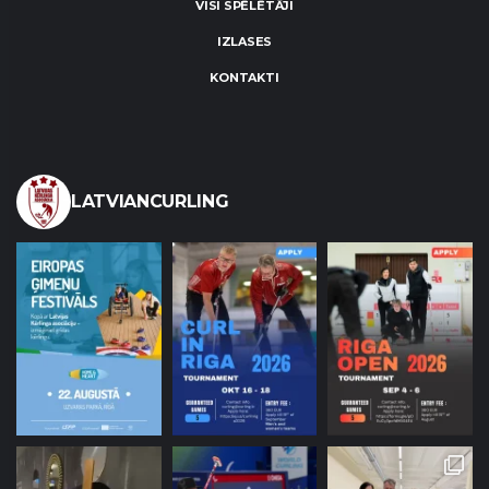
VISI SPĒLĒTĀJI
IZLASES
KONTAKTI
LATVIANCURLING