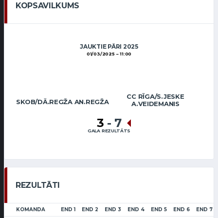
KOPSAVILKUMS
JAUKTIE PĀRI 2025
01/03/2025
11:00
CC RĪGA/S.JESKE
SKOB/DĀ.REGŽA AN.REGŽA
A.VEIDEMANIS
3
-
7
GALA REZULTĀTS
REZULTĀTI
KOMANDA
END 1
END 2
END 3
END 4
END 5
END 6
END 7