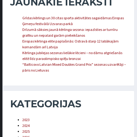
JAUNĀKIE IERAKSTI
Grīdas kērlings un 30 citas sporta aktivitātes sagaidāmas Eiropas
Ģimeņu festivālā Uzvaras parkā
Drīzumā sāksies jaunā kērlinga sezona: iepazīsties ar turnīru
grafiku un nepalaid garām pieteikšanos
Eiropas kērlinga elite paplašinās: Ostravā starp 12 labākajām
komandām arī Latvija
Kērlinga jubilejas sezonas lielākie lēcieni – no dāmu atgriešanās
elitē līdz paraolimpisko spēļu bronzai
“Balticovo Latvian Mixed Doubles Grand Prix” sezonas uzvarētāji –
pāris no Lietuvas
KATEGORIJAS
2023
2024
2025