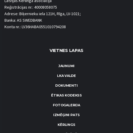
Latvijas Kērlinga asociācija
Reģistrācijas nr.: 40008058075
Adrese: Biķernieku iela 121H, Rīga, LV-1021;
Banka: AS SWEDBANK
Konta nr.: LV36HABA0551010794208
VIETNES LAPAS
JAUNUMI
LKA VALDE
DOKUMENTI
ĒTIKAS KODEKSS
FOTOGALERIJA
IZMĒĢINI PATS
KĒRLINGS