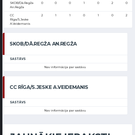
SKOB/Dā.Regža
0
0
0
1
0
2
0
An.Regža
CC
2
1
1
0
1
0
2
Rīga/S.Jeske
A.Veidemanis
SKOB/DĀ.REGŽA AN.REGŽA
SASTĀVS
Nav informācija par sastāvu
CC RĪGA/S.JESKE A.VEIDEMANIS
SASTĀVS
Nav informācija par sastāvu