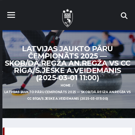
LATVIJAS JAUKTO PĀRU
ČEMPIONĀTS 2025 —
SKOB/DĀ.REGŽA AN.REGŽA VS CC
RĪGA/S.JESKE A.VEIDEMANIS
(2025-03-01 11:00)
HOME
LATVIJAS JAUKTO PĀRU ČEMPIONĀTS 2025 — SKOB/DĀ.REGŽA AN.REGŽA VS
CC RĪGA/S.JESKE A.VEIDEMANIS (2025-03-01 11:00)