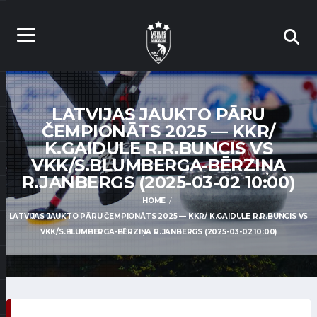
LATVIJAS JAUKTO PĀRU
ČEMPIONĀTS 2025 — KKR/
K.GAIDULE R.R.BUNCIS VS
VKK/S.BLUMBERGA-BĒRZIŅA
R.JANBERGS (2025-03-02 10:00)
HOME
LATVIJAS JAUKTO PĀRU ČEMPIONĀTS 2025 — KKR/ K.GAIDULE R.R.BUNCIS VS
VKK/S.BLUMBERGA-BĒRZIŅA R.JANBERGS (2025-03-02 10:00)