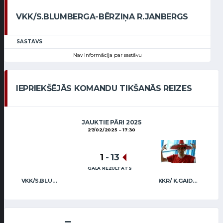
VKK/S.BLUMBERGA-BĒRZIŅA R.JANBERGS
SASTĀVS
Nav informācija par sastāvu
IEPRIEKŠĒJĀS KOMANDU TIKŠANĀS REIZES
JAUKTIE PĀRI 2025
27/02/2025
17:30
1
-
13
GALA REZULTĀTS
VKK/S.BLUMBERGA-BĒRZIŅA R.JANBERGS
KKR/ K.GAIDULE R.R.BUNCIS