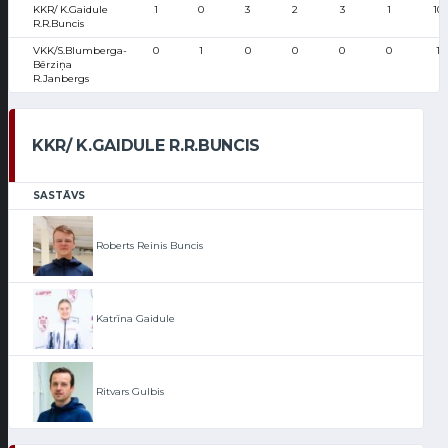
KKR/ K.Gaidule
1
0
3
2
3
1
10
R.R.Buncis
VKK/S.Blumberga-
0
1
0
0
0
0
1
Bērziņa
R.Janbergs
KKR/ K.GAIDULE R.R.BUNCIS
SASTĀVS
Roberts Reinis Buncis
Katrīna Gaidule
Ritvars Gulbis