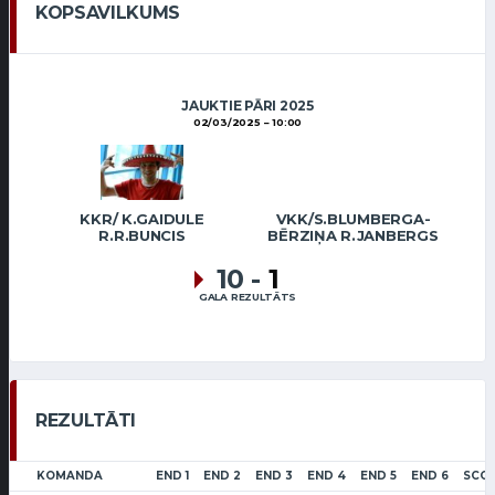
KOPSAVILKUMS
JAUKTIE PĀRI 2025
02/03/2025
10:00
KKR/ K.GAIDULE
VKK/S.BLUMBERGA-
R.R.BUNCIS
BĒRZIŅA R.JANBERGS
10
-
1
GALA REZULTĀTS
REZULTĀTI
KOMANDA
END 1
END 2
END 3
END 4
END 5
END 6
SCO