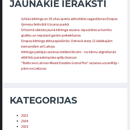
JAUNĀKIE IERAKSTI
Grīdas kērlings un 30 citas sporta aktivitātes sagaidāmas Eiropas
Ģimeņu festivālā Uzvaras parkā
Drīzumā sāksies jaunā kērlinga sezona: iepazīsties ar turnīru
grafiku un nepalaid garām pieteikšanos
Eiropas kērlinga elite paplašinās: Ostravā starp 12 labākajām
komandām arī Latvija
Kērlinga jubilejas sezonas lielākie lēcieni – no dāmu atgriešanās
elitē līdz paraolimpisko spēļu bronzai
“Balticovo Latvian Mixed Doubles Grand Prix” sezonas uzvarētāji –
pāris no Lietuvas
KATEGORIJAS
2023
2024
2025