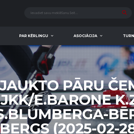
PAR KĒRLINGU
ASOCIĀCIJA
TURN
 JAUKTO PĀRU Č
 JKK/E.BARONE K.
S.BLUMBERGA-BĒ
BERGS (2025-02-28 