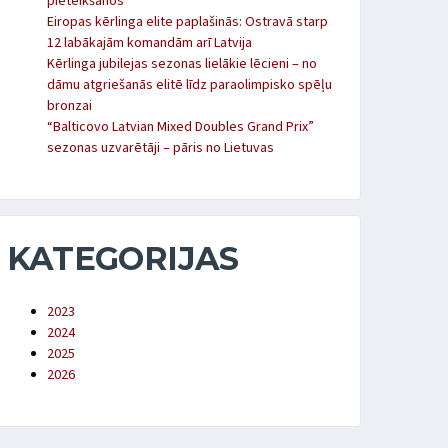
pieteikšanos
Eiropas kērlinga elite paplašinās: Ostravā starp
12 labākajām komandām arī Latvija
Kērlinga jubilejas sezonas lielākie lēcieni – no
dāmu atgriešanās elitē līdz paraolimpisko spēļu
bronzai
“Balticovo Latvian Mixed Doubles Grand Prix”
sezonas uzvarētāji – pāris no Lietuvas
KATEGORIJAS
2023
2024
2025
2026