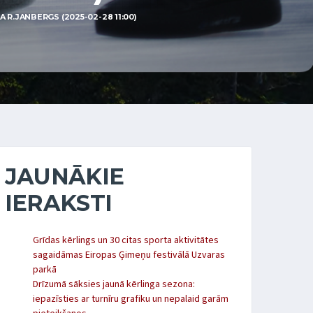
R.JANBERGS (2025-02-28 11:00)
JAUNĀKIE
IERAKSTI
Grīdas kērlings un 30 citas sporta aktivitātes
sagaidāmas Eiropas Ģimeņu festivālā Uzvaras
parkā
Drīzumā sāksies jaunā kērlinga sezona:
iepazīsties ar turnīru grafiku un nepalaid garām