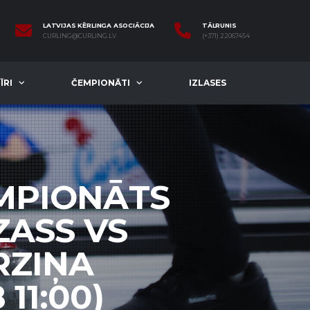
LATVIJAS KĒRLINGA ASOCIĀCIJA
TĀLRUNIS
CURLING@CURLING.LV
(+371) 22067454
ĪRI
ČEMPIONĀTI
IZLASES
EMPIONĀTS
ZASS VS
RZIŅA
11:00)