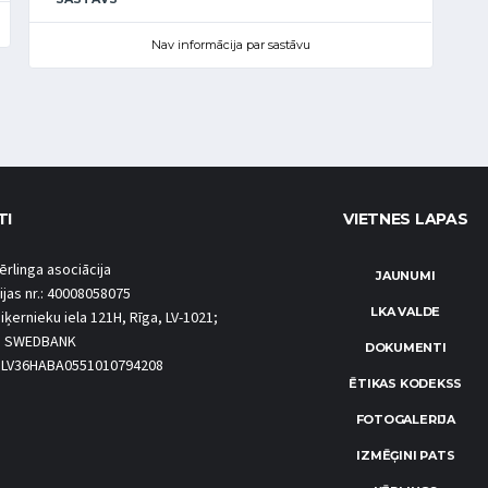
Nav informācija par sastāvu
TI
VIETNES LAPAS
ērlinga asociācija
JAUNUMI
ijas nr.: 40008058075
LKA VALDE
iķernieku iela 121H, Rīga, LV-1021;
S SWEDBANK
DOKUMENTI
.: LV36HABA0551010794208
ĒTIKAS KODEKSS
FOTOGALERIJA
IZMĒĢINI PATS