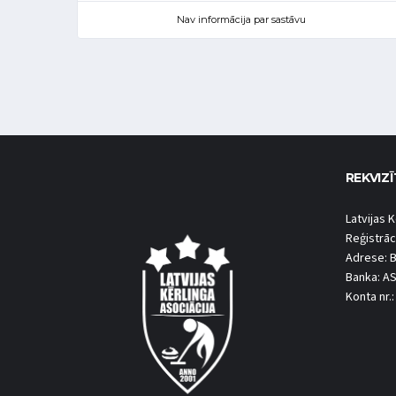
Nav informācija par sastāvu
REKVIZĪ
Latvijas K
Reģistrāc
Adrese: B
Banka: A
Konta nr