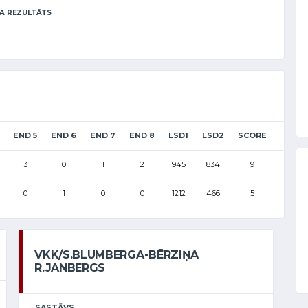
A REZULTĀTS
END 5
END 6
END 7
END 8
LSD1
LSD2
SCORE
3
0
1
2
945
834
9
0
1
0
0
1212
466
5
VKK/S.BLUMBERGA-BĒRZIŅA
R.JANBERGS
SASTĀVS