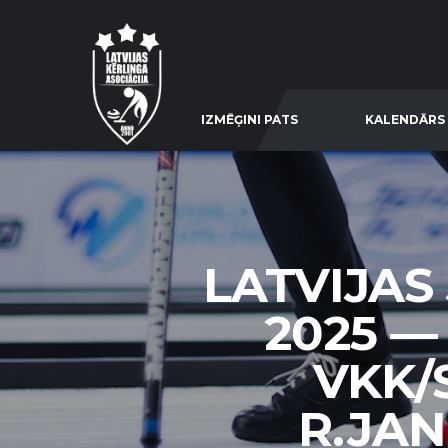
IZMĒĢINI PATS
KALENDĀRS
LATVIJAS
2025 —
VKK/
R.JAN