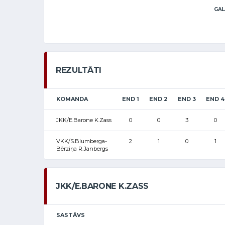
GAL
REZULTĀTI
KOMANDA
END 1
END 2
END 3
END 4
JKK/E.Barone K.Zass
0
0
3
0
VKK/S.Blumberga-
2
1
0
1
Bērziņa R.Janbergs
JKK/E.BARONE K.ZASS
SASTĀVS