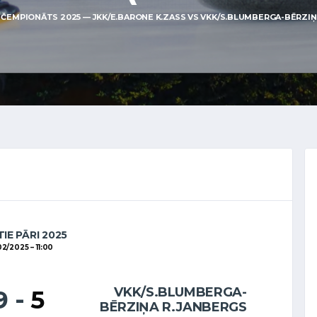
ČEMPIONĀTS 2025 — JKK/E.BARONE K.ZASS VS VKK/S.BLUMBERGA-BĒRZIŅA 
IE PĀRI 2025
02/2025
11:00
VKK/S.BLUMBERGA-
9
-
5
BĒRZIŅA R.JANBERGS