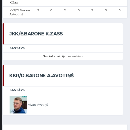
K.Zass
KKR/D.Barone
2
0
2
0
2
0
0
A.Avotiņš
JKK/E.BARONE K.ZASS
SASTĀVS
Nav informācija par sastāvu
KKR/D.BARONE A.AVOTIŅŠ
SASTĀVS
Aivars Avotiņš