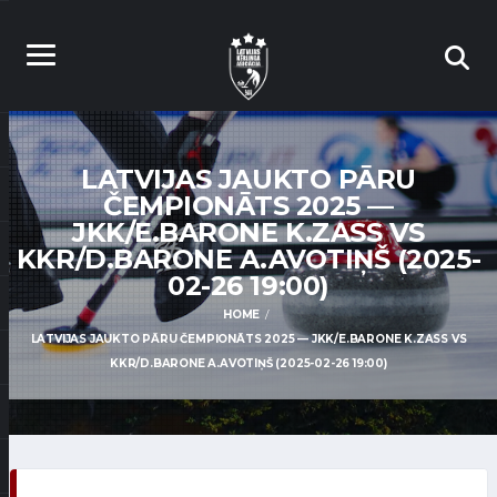
LATVIJAS JAUKTO PĀRU
ČEMPIONĀTS 2025 —
JKK/E.BARONE K.ZASS VS
KKR/D.BARONE A.AVOTIŅŠ (2025-
02-26 19:00)
HOME
LATVIJAS JAUKTO PĀRU ČEMPIONĀTS 2025 — JKK/E.BARONE K.ZASS VS
KKR/D.BARONE A.AVOTIŅŠ (2025-02-26 19:00)