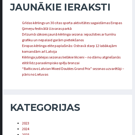
JAUNĀKIE IERAKSTI
Grīdas kērlings un 30 citas sporta aktivitātes sagaidāmas Eiropas
Ģimeņu festivālā Uzvaras parkā
Drīzumā sāksies jaunā kērlinga sezona: iepazīsties ar turnīru
grafiku un nepalaid garām pieteikšanos
Eiropas kērlinga elite paplašinās: Ostravā starp 12 labākajām
komandām arī Latvija
Kērlinga jubilejas sezonas lielākie lēcieni – no dāmu atgriešanās
elitē līdz paraolimpisko spēļu bronzai
“Balticovo Latvian Mixed Doubles Grand Prix” sezonas uzvarētāji –
pāris no Lietuvas
KATEGORIJAS
2023
2024
2025