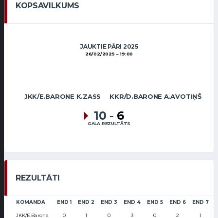
KOPSAVILKUMS
JAUKTIE PĀRI 2025
26/02/2025
19:00
JKK/E.BARONE K.ZASS
KKR/D.BARONE A.AVOTIŅŠ
10
-
6
GALA REZULTĀTS
REZULTĀTI
KOMANDA
END 1
END 2
END 3
END 4
END 5
END 6
END 7
JKK/E.Barone
0
1
0
3
0
2
1