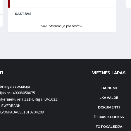
SASTĀVS
Nav informācija par sastāvu
TI
VIETNES LAPAS
ērlinga asociācija
JAUNUMI
ijas nr.: 40008058075
LKA VALDE
iķernieku iela 121H, Rīga, LV-1021;
S SWEDBANK
DOKUMENTI
.: LV36HABA0551010794208
ĒTIKAS KODEKSS
FOTOGALERIJA