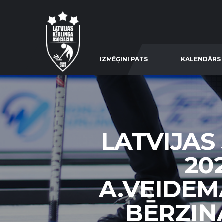
IZMĒĢINI PATS
KALENDĀRS
LATVIJAS
20
A.VEIDEM
BĒRZIŅA