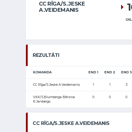
CC RĪGA/S.JESKE
A.VEIDEMANIS
GAL
REZULTĀTI
KOMANDA
END 1
END 2
END 3
CC Rīga/S.Jeske A.Veidemanis
1
1
3
VKK/S.Blumberga-Bērziņa
0
0
0
R.Janbergs
CC RĪGA/S.JESKE A.VEIDEMANIS