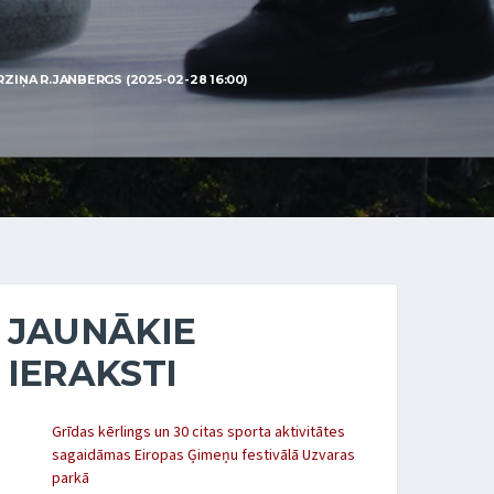
IŅA R.JANBERGS (2025-02-28 16:00)
JAUNĀKIE
IERAKSTI
Grīdas kērlings un 30 citas sporta aktivitātes
sagaidāmas Eiropas Ģimeņu festivālā Uzvaras
parkā