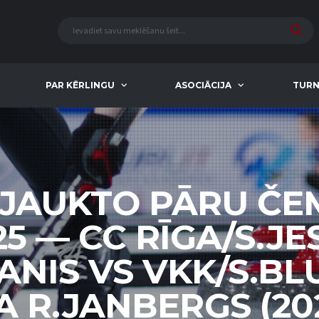
PAR KĒRLINGU
ASOCIĀCIJA
TURN
 JAUKTO PĀRU Č
25 — CC RĪGA/S.JE
ANIS VS VKK/S.B
 R.JANBERGS (20