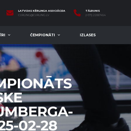
LATVIJAS KĒRLINGA ASOCIĀCIJA
TĀLRUNIS
CURLING@CURLING.LV
(+371) 22067454
ĪRI
ČEMPIONĀTI
IZLASES
EMPIONĀTS
SKE
LUMBERGA-
25-02-28