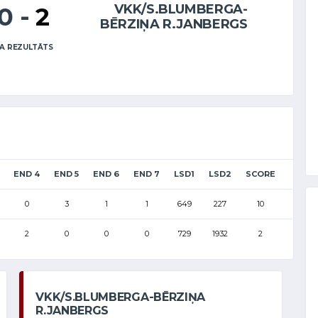
VKK/S.BLUMBERGA-
10
-
2
BĒRZIŅA R.JANBERGS
A REZULTĀTS
END 4
END 5
END 6
END 7
LSD1
LSD2
SCORE
0
3
1
1
649
227
10
2
0
0
0
729
1932
2
VKK/S.BLUMBERGA-BĒRZIŅA
R.JANBERGS