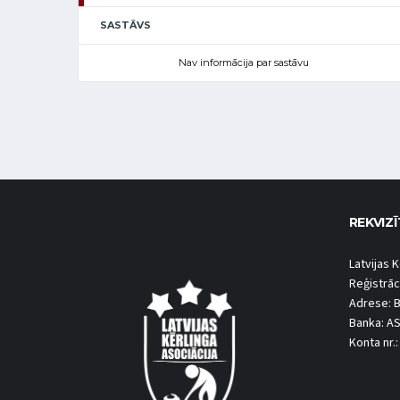
SASTĀVS
Nav informācija par sastāvu
REKVIZĪ
Latvijas K
Reģistrāc
Adrese: B
Banka: A
Konta nr