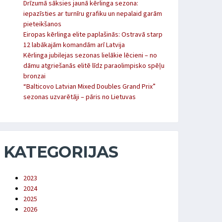
Drīzumā sāksies jaunā kērlinga sezona:
iepazīsties ar turnīru grafiku un nepalaid garām
pieteikšanos
Eiropas kērlinga elite paplašinās: Ostravā starp
12 labākajām komandām arī Latvija
Kērlinga jubilejas sezonas lielākie lēcieni – no
dāmu atgriešanās elitē līdz paraolimpisko spēļu
bronzai
“Balticovo Latvian Mixed Doubles Grand Prix”
sezonas uzvarētāji – pāris no Lietuvas
KATEGORIJAS
2023
2024
2025
2026