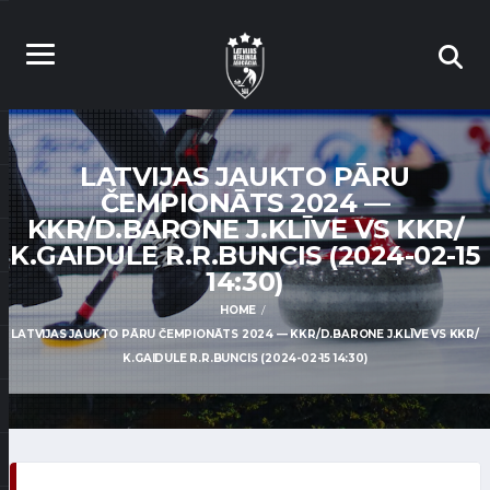
LATVIJAS JAUKTO PĀRU
ČEMPIONĀTS 2024 —
KKR/D.BARONE J.KLĪVE VS KKR/
K.GAIDULE R.R.BUNCIS (2024-02-15
14:30)
HOME
LATVIJAS JAUKTO PĀRU ČEMPIONĀTS 2024 — KKR/D.BARONE J.KLĪVE VS KKR/
K.GAIDULE R.R.BUNCIS (2024-02-15 14:30)