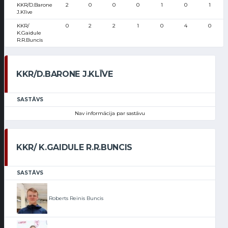
KKR/D.Barone
2
0
0
0
1
0
1
J.Klīve
KKR/
0
2
2
1
0
4
0
K.Gaidule
R.R.Buncis
KKR/D.BARONE J.KLĪVE
SASTĀVS
Nav informācija par sastāvu
KKR/ K.GAIDULE R.R.BUNCIS
SASTĀVS
Roberts Reinis Buncis