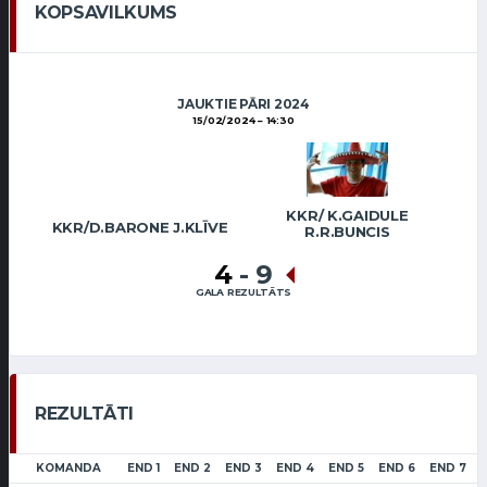
KOPSAVILKUMS
JAUKTIE PĀRI 2024
15/02/2024
14:30
KKR/ K.GAIDULE
KKR/D.BARONE J.KLĪVE
R.R.BUNCIS
4
-
9
GALA REZULTĀTS
REZULTĀTI
KOMANDA
END 1
END 2
END 3
END 4
END 5
END 6
END 7
L