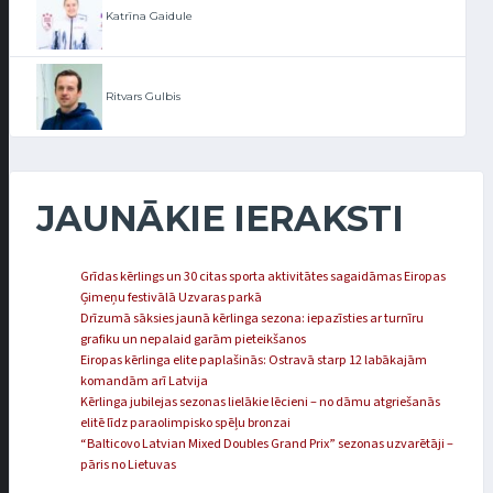
Katrīna Gaidule
Ritvars Gulbis
JAUNĀKIE IERAKSTI
Grīdas kērlings un 30 citas sporta aktivitātes sagaidāmas Eiropas
Ģimeņu festivālā Uzvaras parkā
Drīzumā sāksies jaunā kērlinga sezona: iepazīsties ar turnīru
grafiku un nepalaid garām pieteikšanos
Eiropas kērlinga elite paplašinās: Ostravā starp 12 labākajām
komandām arī Latvija
Kērlinga jubilejas sezonas lielākie lēcieni – no dāmu atgriešanās
elitē līdz paraolimpisko spēļu bronzai
“Balticovo Latvian Mixed Doubles Grand Prix” sezonas uzvarētāji –
pāris no Lietuvas