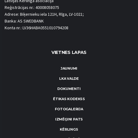
Latvijas Kērlinga asociācija
Reģistrācijas nr.: 40008058075
Adrese: Biķernieku iela 121H, Rīga, LV-1021;
Banka: AS SWEDBANK
Konta nr.: LV36HABA0551010794208
VIETNES LAPAS
JAUNUMI
LKA VALDE
DOKUMENTI
ĒTIKAS KODEKSS
FOTOGALERIJA
IZMĒĢINI PATS
KĒRLINGS