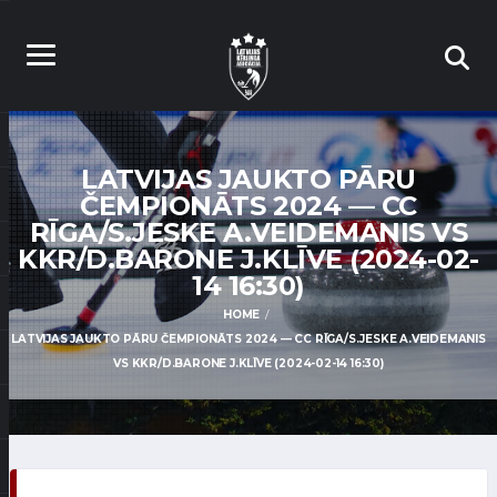
LATVIJAS JAUKTO PĀRU
ČEMPIONĀTS 2024 — CC
RĪGA/S.JESKE A.VEIDEMANIS VS
KKR/D.BARONE J.KLĪVE (2024-02-
14 16:30)
HOME
LATVIJAS JAUKTO PĀRU ČEMPIONĀTS 2024 — CC RĪGA/S.JESKE A.VEIDEMANIS
VS KKR/D.BARONE J.KLĪVE (2024-02-14 16:30)