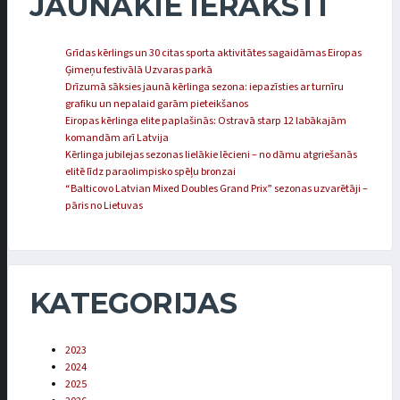
JAUNĀKIE IERAKSTI
Grīdas kērlings un 30 citas sporta aktivitātes sagaidāmas Eiropas
Ģimeņu festivālā Uzvaras parkā
Drīzumā sāksies jaunā kērlinga sezona: iepazīsties ar turnīru
grafiku un nepalaid garām pieteikšanos
Eiropas kērlinga elite paplašinās: Ostravā starp 12 labākajām
komandām arī Latvija
Kērlinga jubilejas sezonas lielākie lēcieni – no dāmu atgriešanās
elitē līdz paraolimpisko spēļu bronzai
“Balticovo Latvian Mixed Doubles Grand Prix” sezonas uzvarētāji –
pāris no Lietuvas
KATEGORIJAS
2023
2024
2025