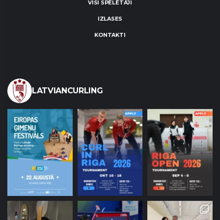
VISI SPĒLĒTĀJI
IZLASES
KONTAKTI
LATVIANCURLING