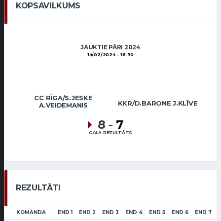
KOPSAVILKUMS
JAUKTIE PĀRI 2024
14/02/2024
16:30
CC RĪGA/S.JESKE
KKR/D.BARONE J.KLĪVE
A.VEIDEMANIS
8
-
7
GALA REZULTĀTS
REZULTĀTI
KOMANDA
END 1
END 2
END 3
END 4
END 5
END 6
END 7