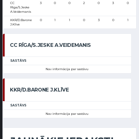
CC
3
0
0
2
0
3
0
Rīga/S.Jeske
A.Veidemanis
KKR/D.Barone
0
1
1
0
3
0
1
J.Klīve
CC RĪGA/S.JESKE A.VEIDEMANIS
SASTĀVS
Nav informācija par sastāvu
KKR/D.BARONE J.KLĪVE
SASTĀVS
Nav informācija par sastāvu