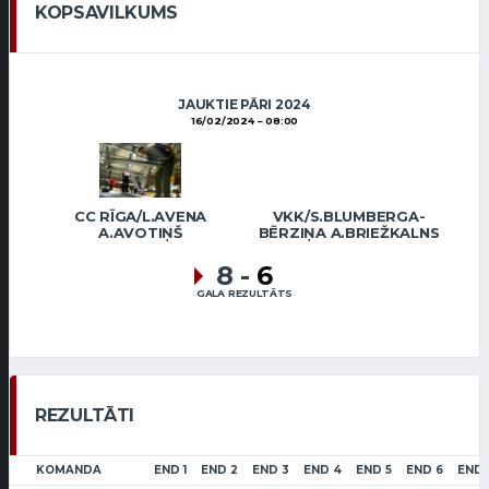
KOPSAVILKUMS
JAUKTIE PĀRI 2024
16/02/2024
08:00
CC RĪGA/L.AVENA
VKK/S.BLUMBERGA-
A.AVOTIŅŠ
BĒRZIŅA A.BRIEŽKALNS
8
-
6
GALA REZULTĀTS
REZULTĀTI
KOMANDA
END 1
END 2
END 3
END 4
END 5
END 6
END 