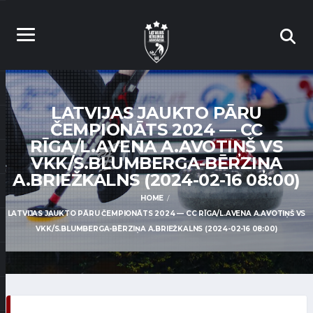
LATVIJAS JAUKTO PĀRU
ČEMPIONĀTS 2024 — CC
RĪGA/L.AVENA A.AVOTIŅŠ VS
VKK/S.BLUMBERGA-BĒRZIŅA
A.BRIEŽKALNS (2024-02-16 08:00)
HOME
LATVIJAS JAUKTO PĀRU ČEMPIONĀTS 2024 — CC RĪGA/L.AVENA A.AVOTIŅŠ VS
VKK/S.BLUMBERGA-BĒRZIŅA A.BRIEŽKALNS (2024-02-16 08:00)