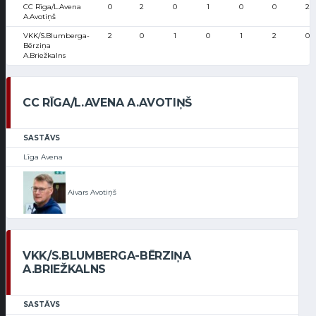
CC Rīga/L.Avena
0
2
0
1
0
0
2
A.Avotiņš
VKK/S.Blumberga-
2
0
1
0
1
2
0
Bērziņa
A.Briežkalns
CC RĪGA/L.AVENA A.AVOTIŅŠ
SASTĀVS
Līga Avena
Aivars Avotiņš
VKK/S.BLUMBERGA-BĒRZIŅA
A.BRIEŽKALNS
SASTĀVS