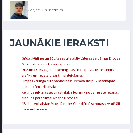
Anrijs Mikus Briežkalns
JAUNĀKIE IERAKSTI
Grīdas kērlings un 30 citas sporta aktivitātes sagaidāmas Eiropas
Ģimeņu festivālā Uzvaras parkā
Drīzumā sāksies jaunā kērlinga sezona: iepazīsties ar turnīru
grafiku un nepalaid garām pieteikšanos
Eiropas kērlinga elite paplašinās: Ostravā starp 12 labākajām
komandām arī Latvija
Kērlinga jubilejas sezonas lielākie lēcieni – no dāmu atgriešanās
elitē līdz paraolimpisko spēļu bronzai
“Balticovo Latvian Mixed Doubles Grand Prix” sezonas uzvarētāji –
pāris no Lietuvas