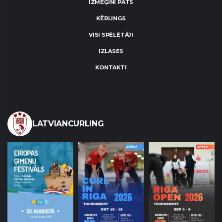
IZMĒĢINI PATS
KĒRLINGS
VISI SPĒLĒTĀJI
IZLASES
KONTAKTI
LATVIANCURLING