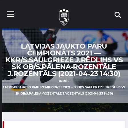
LATVIJAS JAUKTO PĀRU
ČEMPIONĀTS 2021 —
KKR/S.SAULGRIEZE J.RĒDLIHS VS
SK OB/S.PĀLENA-ROZENTĀLE
J.ROZENTĀLS (2021-04-23 14:30)
HOME
LATVIJAS JAUKTO PĀRU ČEMPIONĀTS 2021 — KKR/S.SAULGRIEZE J.RĒDLIHS VS
SK OB/S.PĀLENA-ROZENTĀLE J.ROZENTĀLS (2021-04-23 14:30)