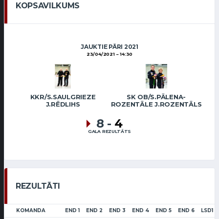
KOPSAVILKUMS
JAUKTIE PĀRI 2021
23/04/2021
14:30
KKR/S.SAULGRIEZE
SK OB/S.PĀLENA-
J.RĒDLIHS
ROZENTĀLE J.ROZENTĀLS
8
-
4
GALA REZULTĀTS
REZULTĀTI
KOMANDA
END 1
END 2
END 3
END 4
END 5
END 6
LSD1