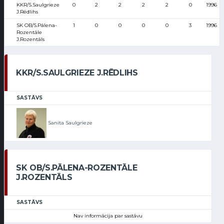
KKR/S.Saulgrieze
0
2
2
2
2
0
1996
J.Rēdlihs
SK OB/S.Pālena-
1
0
0
0
0
3
1996
Rozentāle
J.Rozentāls
KKR/S.SAULGRIEZE J.RĒDLIHS
SASTĀVS
Sanita Saulgrieze
SK OB/S.PĀLENA-ROZENTĀLE
J.ROZENTĀLS
SASTĀVS
Nav informācija par sastāvu