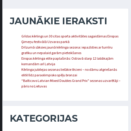
JAUNĀKIE IERAKSTI
Grīdas kērlings un 30 citas sporta aktivitātes sagaidāmas Eiropas
Ģimeņu festivālā Uzvaras parkā
Drīzumā sāksies jaunā kērlinga sezona: iepazīsties ar turnīru
grafiku un nepalaid garām pieteikšanos
Eiropas kērlinga elite paplašinās: Ostravā starp 12 labākajām
komandām arī Latvija
Kērlinga jubilejas sezonas lielākie lēcieni – no dāmu atgriešanās
elitē līdz paraolimpisko spēļu bronzai
“Balticovo Latvian Mixed Doubles Grand Prix” sezonas uzvarētāji –
pāris no Lietuvas
KATEGORIJAS