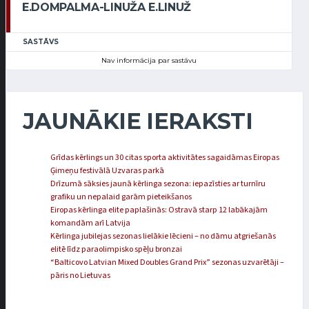
E.DOMPALMA-LINUŽA E.LINUŽ
SASTĀVS
Nav informācija par sastāvu
JAUNĀKIE IERAKSTI
Grīdas kērlings un 30 citas sporta aktivitātes sagaidāmas Eiropas
Ģimeņu festivālā Uzvaras parkā
Drīzumā sāksies jaunā kērlinga sezona: iepazīsties ar turnīru
grafiku un nepalaid garām pieteikšanos
Eiropas kērlinga elite paplašinās: Ostravā starp 12 labākajām
komandām arī Latvija
Kērlinga jubilejas sezonas lielākie lēcieni – no dāmu atgriešanās
elitē līdz paraolimpisko spēļu bronzai
“Balticovo Latvian Mixed Doubles Grand Prix” sezonas uzvarētāji –
pāris no Lietuvas