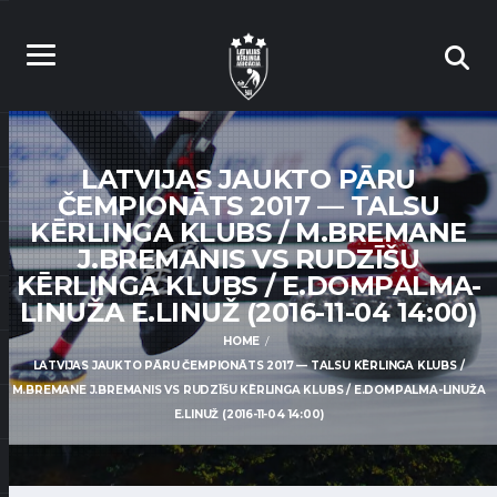
LATVIJAS JAUKTO PĀRU
ČEMPIONĀTS 2017 — TALSU
KĒRLINGA KLUBS / M.BREMANE
J.BREMANIS VS RUDZĪŠU
KĒRLINGA KLUBS / E.DOMPALMA-
LINUŽA E.LINUŽ (2016-11-04 14:00)
HOME
LATVIJAS JAUKTO PĀRU ČEMPIONĀTS 2017 — TALSU KĒRLINGA KLUBS /
M.BREMANE J.BREMANIS VS RUDZĪŠU KĒRLINGA KLUBS / E.DOMPALMA-LINUŽA
E.LINUŽ (2016-11-04 14:00)