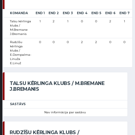
KOMANDA
END 1
END 2
END 3
END 4
END 5
END 6
END 7
Talsu kērlinga
1
2
1
0
0
2
1
klubs /
M.Bremane
J.Bremanis
Rudzīšu
0
0
0
2
2
0
0
kērlinga
klubs /
E.Dompalma-
Linuža
E.Linuž
TALSU KĒRLINGA KLUBS / M.BREMANE
J.BREMANIS
SASTĀVS
Nav informācija par sastāvu
RUDZĪŠU KĒRLINGA KLUBS /