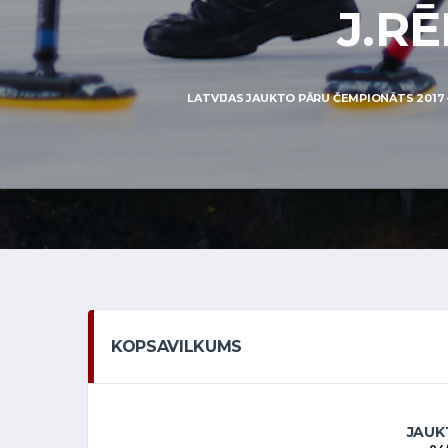
J.RĒ
LATVIJAS JAUKTO PĀRU ČEMPIONĀTS 2017 —
KOPSAVILKUMS
JAUKT