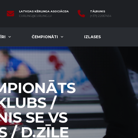
LATVIJAS KĒRLINGA ASOCIĀCIJA
TĀLRUNIS
CURLING@CURLING.LV
(+371) 22067454
ĪRI
ČEMPIONĀTI
IZLASES
EMPIONĀTS
KLUBS /
IS SE VS
/ D.ZĪLE