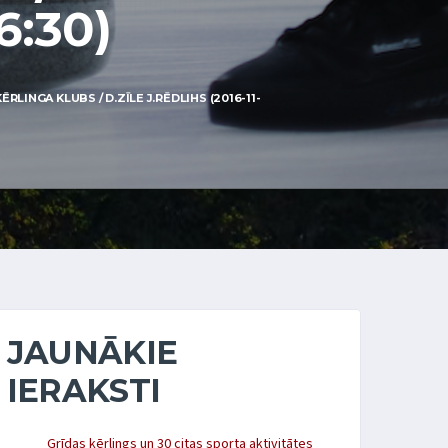
6:30)
INGA KLUBS / D.ZĪLE J.RĒDLIHS (2016-11-
JAUNĀKIE
IERAKSTI
Grīdas kērlings un 30 citas sporta aktivitātes