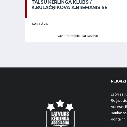
TALSU KĒRLINGA KLUBS /
K.BULAČŅIKOVA A.BREMANIS SE
SASTĀVS
Nav informācija par sastāvu
REKVIZĪ
Latvijas K
Reģistrāc
Adrese: B
Banka: A
Konta nr