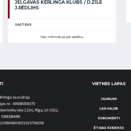
JELGAVAS KĒRLINGA KLUBS / D.ZĪLE
J.RĒDLIHS
SASTĀVS
Nav informācija par sastāvu
TI
VIETNES LAPAS
ērlinga asociācija
JAUNUMI
ijas nr.: 40008058075
LKA VALDE
iķernieku iela 121H, Rīga, LV-1021;
S SWEDBANK
DOKUMENTI
.: LV36HABA0551010794208
ĒTIKAS KODEKSS