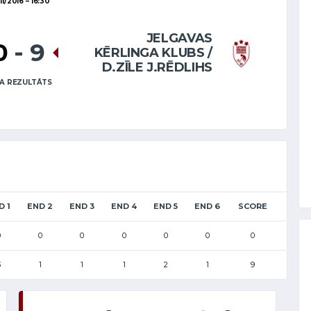
11/2016
16:30
JELGAVAS
0
-
9
KĒRLINGA KLUBS /
D.ZĪLE J.RĒDLIHS
A REZULTĀTS
D 1
END 2
END 3
END 4
END 5
END 6
SCORE
0
0
0
0
0
0
0
3
1
1
1
2
1
9