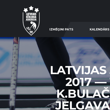
IZMĒĢINI PATS
KALENDĀRS
LATVIJAS
2017 —
K.BULAČ
JELGAVA