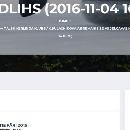
DLIHS (2016-11-04 1
HOME
 TALSU KĒRLINGA KLUBS / K.BULAČŅIKOVA A.BREMANIS SE VS JELGAVAS KĒRL
04 16:30)
IE PĀRI 2016