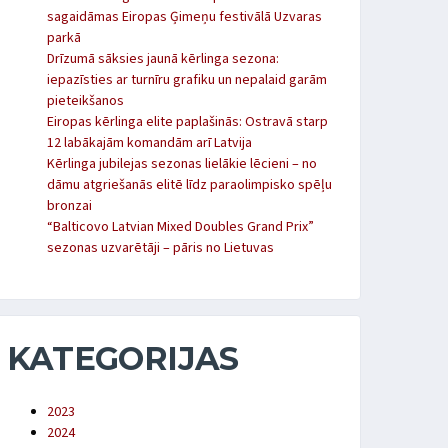
sagaidāmas Eiropas Ģimeņu festivālā Uzvaras
parkā
Drīzumā sāksies jaunā kērlinga sezona:
iepazīsties ar turnīru grafiku un nepalaid garām
pieteikšanos
Eiropas kērlinga elite paplašinās: Ostravā starp
12 labākajām komandām arī Latvija
Kērlinga jubilejas sezonas lielākie lēcieni – no
dāmu atgriešanās elitē līdz paraolimpisko spēļu
bronzai
“Balticovo Latvian Mixed Doubles Grand Prix”
sezonas uzvarētāji – pāris no Lietuvas
KATEGORIJAS
2023
2024