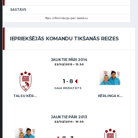
SASTĀVS
Nav informācija par sastāvu
IEPRIEKŠĒJĀS KOMANDU TIKŠANĀS REIZES
JAUKTIE PĀRI 2014
22/02/2015
13:30
1
-
8
GALA REZULTĀTS
TALSU KĒRLINGA KLUBS / M.BREMANE J.BREMANIS
KĒRLINGA KLUBS “RĪGA” / I.LINDE A.VEIDEMANIS
JAUKTIE PĀRI 2013
22/02/2014
10:30