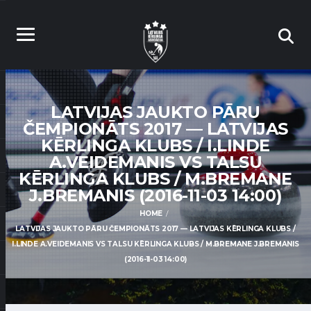
LATVIJAS JAUKTO PĀRU
ČEMPIONĀTS 2017 — LATVIJAS
KĒRLINGA KLUBS / I.LINDE
A.VEIDEMANIS VS TALSU
KĒRLINGA KLUBS / M.BREMANE
J.BREMANIS (2016-11-03 14:00)
HOME
LATVIJAS JAUKTO PĀRU ČEMPIONĀTS 2017 — LATVIJAS KĒRLINGA KLUBS /
I.LINDE A.VEIDEMANIS VS TALSU KĒRLINGA KLUBS / M.BREMANE J.BREMANIS
(2016-11-03 14:00)