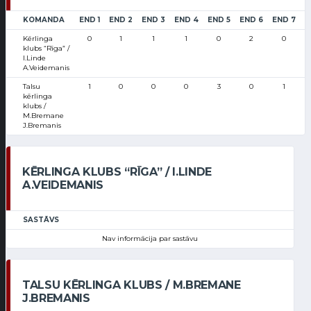
KOMANDA
END 1
END 2
END 3
END 4
END 5
END 6
END 7
E
Kērlinga
0
1
1
1
0
2
0
klubs “Rīga” /
I.Linde
A.Veidemanis
Talsu
1
0
0
0
3
0
1
kērlinga
klubs /
M.Bremane
J.Bremanis
KĒRLINGA KLUBS “RĪGA” / I.LINDE
A.VEIDEMANIS
SASTĀVS
Nav informācija par sastāvu
TALSU KĒRLINGA KLUBS / M.BREMANE
J.BREMANIS