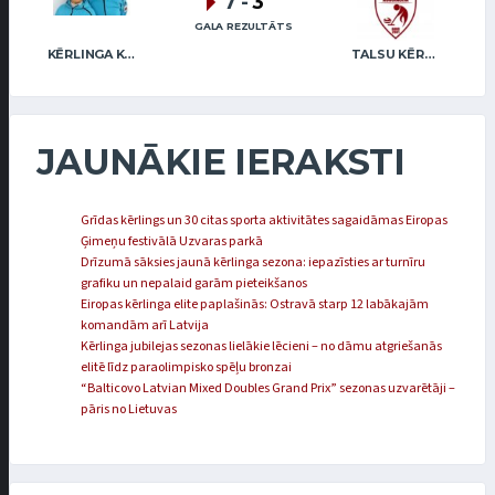
7
-
3
GALA REZULTĀTS
KĒRLINGA KLUBS “RĪGA” / I.LINDE A.VEIDEMANIS
TALSU KĒRLINGA KLUBS / M.BREMANE J.BREMANIS
JAUNĀKIE IERAKSTI
Grīdas kērlings un 30 citas sporta aktivitātes sagaidāmas Eiropas
Ģimeņu festivālā Uzvaras parkā
Drīzumā sāksies jaunā kērlinga sezona: iepazīsties ar turnīru
grafiku un nepalaid garām pieteikšanos
Eiropas kērlinga elite paplašinās: Ostravā starp 12 labākajām
komandām arī Latvija
Kērlinga jubilejas sezonas lielākie lēcieni – no dāmu atgriešanās
elitē līdz paraolimpisko spēļu bronzai
“Balticovo Latvian Mixed Doubles Grand Prix” sezonas uzvarētāji –
pāris no Lietuvas