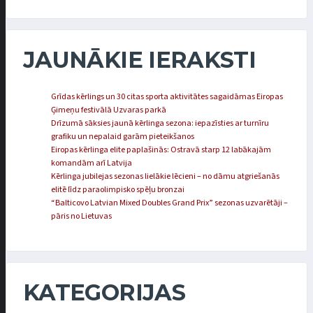
JAUNĀKIE IERAKSTI
Grīdas kērlings un 30 citas sporta aktivitātes sagaidāmas Eiropas
Ģimeņu festivālā Uzvaras parkā
Drīzumā sāksies jaunā kērlinga sezona: iepazīsties ar turnīru
grafiku un nepalaid garām pieteikšanos
Eiropas kērlinga elite paplašinās: Ostravā starp 12 labākajām
komandām arī Latvija
Kērlinga jubilejas sezonas lielākie lēcieni – no dāmu atgriešanās
elitē līdz paraolimpisko spēļu bronzai
“Balticovo Latvian Mixed Doubles Grand Prix” sezonas uzvarētāji –
pāris no Lietuvas
KATEGORIJAS