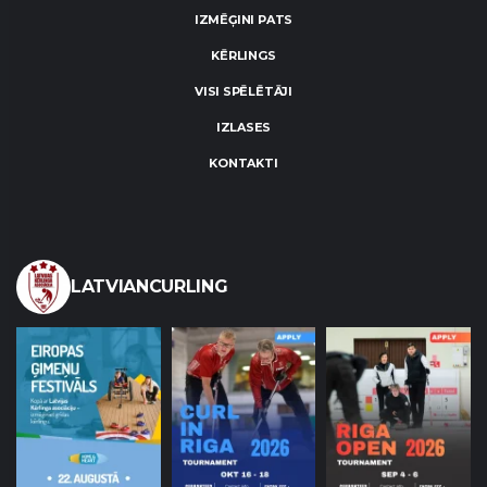
IZMĒĢINI PATS
KĒRLINGS
VISI SPĒLĒTĀJI
IZLASES
KONTAKTI
LATVIANCURLING