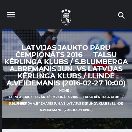
LATVIJAS JAUKTO PĀRU
ČEMPIONĀTS 2016 — TALSU
KĒRLINGA KLUBS / S.BLUMBERGA
A.BREMANIS JUN. VS LATVIJAS
KĒRLINGA KLUBS / I.LINDE
A.VEIDEMANIS (2016-02-27 10:00)
HOME
LATVIJAS JAUKTO PĀRU ČEMPIONĀTS 2016 — TALSU KĒRLINGA KLUBS /
S.BLUMBERGA A.BREMANIS JUN. VS LATVIJAS KĒRLINGA KLUBS / I.LINDE
A.VEIDEMANIS (2016-02-27 10:00)