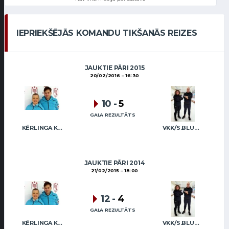
IEPRIEKŠĒJĀS KOMANDU TIKŠANĀS REIZES
JAUKTIE PĀRI 2015
20/02/2016
16:30
10
-
5
GALA REZULTĀTS
KĒRLINGA KLUBS “RĪGA” / I.LINDE A.VEIDEMANIS
VKK/S.BLUMBERGA-BĒRZIŅA A.BREMANIS
JAUKTIE PĀRI 2014
21/02/2015
18:00
12
-
4
GALA REZULTĀTS
KĒRLINGA KLUBS “RĪGA” / I.LINDE A.VEIDEMANIS
VKK/S.BLUMBERGA-BĒRZIŅA A.BREMANIS