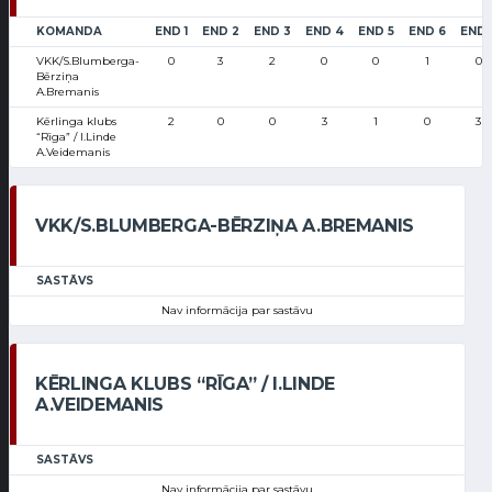
KOMANDA
END 1
END 2
END 3
END 4
END 5
END 6
END 
VKK/S.Blumberga-
0
3
2
0
0
1
0
Bērziņa
A.Bremanis
Kērlinga klubs
2
0
0
3
1
0
3
“Rīga” / I.Linde
A.Veidemanis
VKK/S.BLUMBERGA-BĒRZIŅA A.BREMANIS
SASTĀVS
Nav informācija par sastāvu
KĒRLINGA KLUBS “RĪGA” / I.LINDE
A.VEIDEMANIS
SASTĀVS
Nav informācija par sastāvu